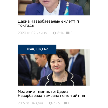
Дариға Назарбаеваның өкілеттігі
тоқтады
2020 ж. 02 мамыр
5114
0
ЖАҢАЛЫҚТАР
Мәдениет министрі Дариға
Назарбаеваға тамсанатынын айтты
2019 ж. 04 қазан
3965
0