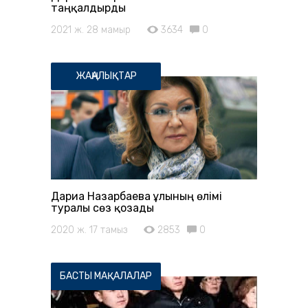
таңқалдырды
2021 ж. 28 мамыр
3634
0
ЖАҢАЛЫҚТАР
Дариға Назарбаева ұлының өлімі
туралы сөз қозғады
2020 ж. 17 тамыз
2853
0
БАСТЫ МАҚАЛАЛАР