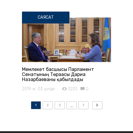
САЯСАТ
Мемлекет басшысы Парламент
Сенатының Төрағасы Дариға
Назарбаеваны қабылдады
2019 ж. 03 шілде
3233
0
1
2
3
7