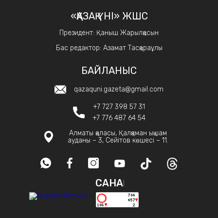
«ҚАЗАҚ ҮНІ» ЖШС
Президент: Қаныш Жарылқасын
Бас редактор: Азамат Тасқараұлы
БАЙЛАНЫС
qazaquni.gazeta@gmail.com
+7 727 398 57 31
+7 776 487 64 54
Алматы қаласы, Қалқаман ықшам
ауданы – 3, Сейітов көшесі – 11.
САНАҚ