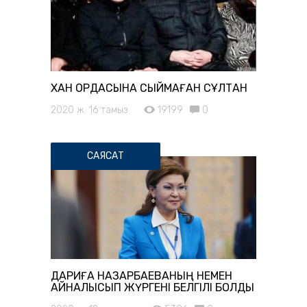
ХАН ОРДАСЫНА СЫЙМАҒАН СҰЛТАН
2020 ж. 16 тамыз
19199
0
САЯСАТ
ДАРИҒА НАЗАРБАЕВАНЫҢ НЕМЕН
АЙНАЛЫСЫП ЖҮРГЕНІ БЕЛГІЛІ БОЛДЫ