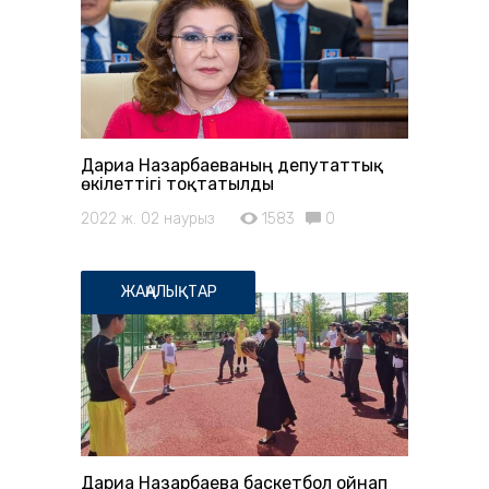
Дариға Назарбаеваның депутаттық
өкілеттігі тоқтатылды
2022 ж. 02 наурыз
1583
0
ЖАҢАЛЫҚТАР
Дариға Назарбаева баскетбол ойнап