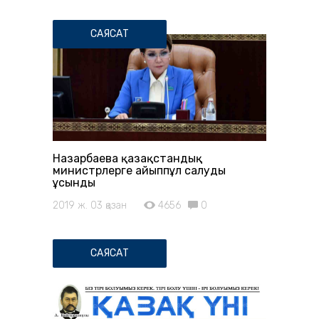
САЯСАТ
Назарбаева қазақстандық
министрлерге айыппұл салуды
ұсынды
2019 ж. 03 қазан
4656
0
САЯСАТ