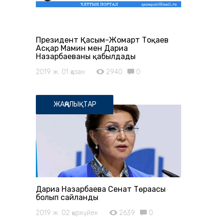
Президент Қасым-Жомарт Тоқаев
Асқар Мамин мен Дариға
Назарбаеваны қабылдады
2019 ж. 01 қазан
2940
0
ЖАҢАЛЫҚТАР
Дариға Назарбаева Сенат Төрағасы
болып сайланды
2019 ж. 02 қыркүйек
2639
0