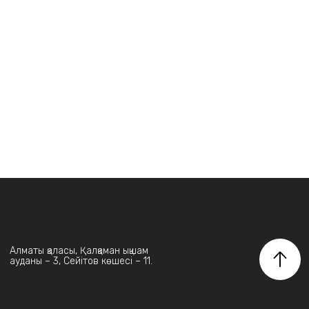
Алматы қаласы, Қалқаман ықшам
ауданы – 3, Сейітов көшесі – 11.