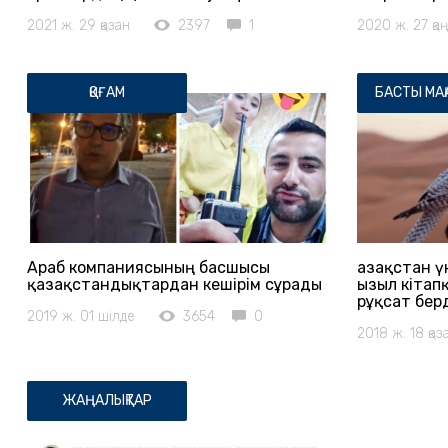
2021 ж. 29 қазан
2397
1
2020 ж. 27 қа
ҚОҒАМ
БАСТЫ МА
Араб компаниясының басшысы
Қазақстан ү
қазақстандықтардан кешірім сұрады
Қызыл кітап
рұқсат бер
2019 ж. 01 шілде
3654
0
2018 ж. 18 қаз
ЖАҢАЛЫҚТАР