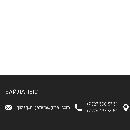
БАЙЛАНЫС
+7 727 398 57 31
qazaquni.gazeta@gmail.com
+7 776 487 64 54