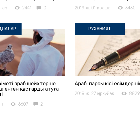
ңтар
2441
0
2019 ж. 01 қараша
3430
ҚАЛАЛАР
РУХАНИЯТ
кіметі араб шейхтеріне
Араб, парсы кісі есімдерін
қа енген құстарды атуға
2018 ж. 27 қыркүйек
8829
ді
ан
6607
2