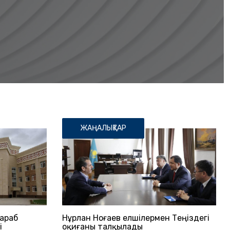
ЖАҢАЛЫҚТАР
 араб
Нұрлан Ноғаев елшілермен Теңіздегі
і
оқиғаны талқылады