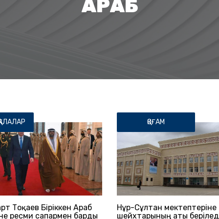
АРАБ
ҚАЛАЛАР
ҚОҒАМ
рт Тоқаев Біріккен Араб
Нұр-Сұлтан мектептеріне
іне ресми сапармен барды
шейхтарының аты берілед