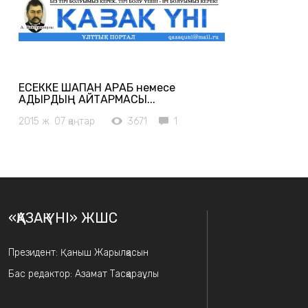
ЕСЕККЕ ШАПҚАН АРАБ немесе
ҚАДЫРДЫҢ ҚАЙТАРМАСЫ...
2015 ж. 07 қаңтар
3671
1
«ҚАЗАҚ ҮНІ» ЖШС
Президент: Қаныш Жарылқасын
Бас редактор: Азамат Тасқараұлы