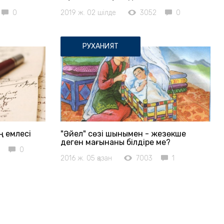
0
2019 ж. 02 шілде
3052
0
РУХАНИЯТ
ің емлесі
"Әйел" сөзі шынымен - жезөкше
деген мағынаны білдіре ме?
0
2016 ж. 05 қазан
7003
1