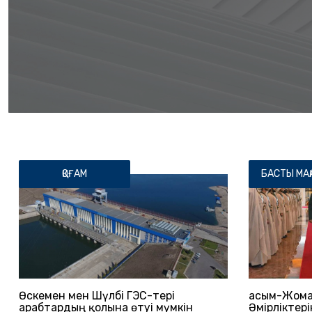
ҚОҒАМ
БАСТЫ МА
Өскемен мен Шүлбі ГЭС-тері
Қасым-Жома
арабтардың қолына өтуі мүмкін
Әмірліктер