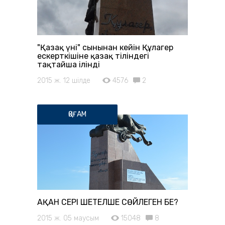
"Қазақ үні" сынынан кейін Құлагер
ескерткішіне қазақ тіліндегі
тақтайша ілінді
2015 ж. 12 шілде
4576
2
ҚОҒАМ
АҚАН СЕРІ ШЕТЕЛШЕ СӨЙЛЕГЕН БЕ?
2015 ж. 05 маусым
15048
8