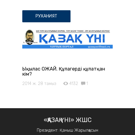
РУХАНИЯТ
Ықылас ОЖАЙ. Құлагерді құлатқан
кім?
2014 ж. 28 тамыз
4132
1
«ҚАЗАҚ ҮНІ» ЖШС
Президент: Қаныш Жарылқасын