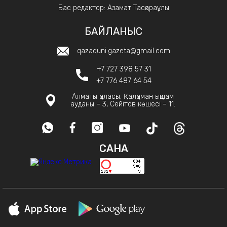
Бас редактор: Азамат Тасқараұлы
БАЙЛАНЫС
qazaquni.gazeta@gmail.com
+7 727 398 57 31
+7 776 487 64 54
Алматы қаласы, Қалқаман ықшам
ауданы – 3, Сейітов көшесі – 11.
САНАҚ