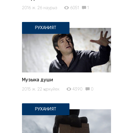
2016 ж. 26 наурыз
6051
1
РУХАНИЯТ
Музыка души
2015 ж. 22 қыркүйек
4390
0
РУХАНИЯТ