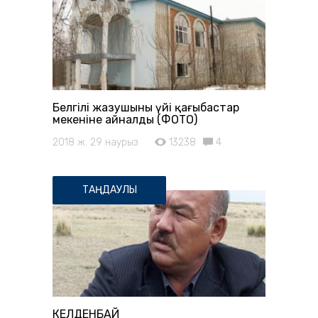
Белгілі жазушының үйі қаңғыбастар
мекеніне айналды (ФОТО)
2018 ж. 29 наурыз
13238
4
ТАҢДАУЛЫ
КЕЛДЕНБАЙ