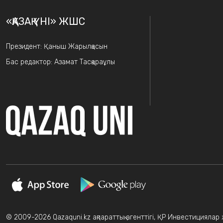
«ҚАЗАҚ ҮНІ» ЖШС
Президент: Қаныш Жарылқасын
Бас редактор: Азамат Тасқараұлы
© 2009-2026 Qazaquni.kz ақпараттық агенттігі, ҚР Инвестициялар жә