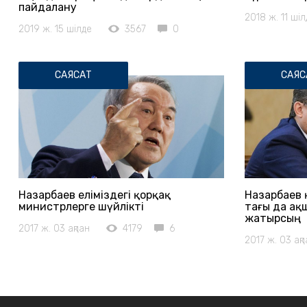
пайдалану
2018 ж. 11 шіл
2019 ж. 15 шілде
3567
0
САЯСАТ
САЯС
Назарбаев еліміздегі қорқақ
Назарбаев 
министрлерге шүйлікті
тағы да ақ
жатырсың
2017 ж. 03 ақпан
4179
6
2017 ж. 03 ақп