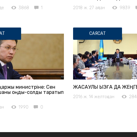
де
3868
1
2018 ж. 27 ақпан
9839
АТ
САЯСАТ
қаржы министріне: Сен
ЖАСАУЛЫ ҚЫЗҒА ДА ЖЕҢГ
шаны оңды-солды таратып
2016 ж. 14 желтоқсан
284
ан
1990
0