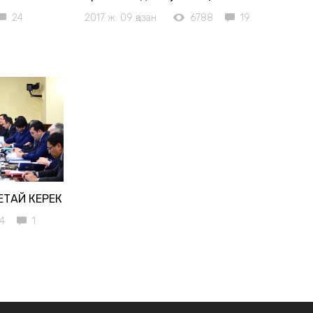
24
2017 ж. 09 қазан
6788
19
ЕТАЙ КЕРЕК
4
1