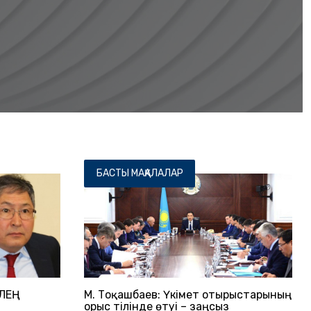
БАСТЫ МАҚАЛАЛАР
ЛЕҢ
М. Тоқашбаев: Үкімет отырыстарының
орыс тілінде өтуі – заңсыз