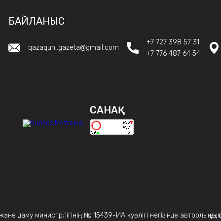
БАЙЛАНЫС
+7 727 398 57 31
qazaquni.gazeta@gmail.com
+7 776 487 64 54
САНАҚ
не даму министрлігінің № 15439-ИА куәлігі негізінде авторлық құқықт