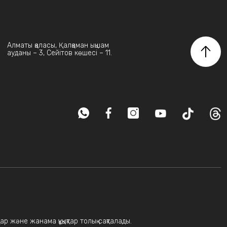
Алматы қаласы, Қалқаман ықшам
ауданы – 3, Сейітов көшесі – 11.
ар және жанама құқықтар толық сақталады.