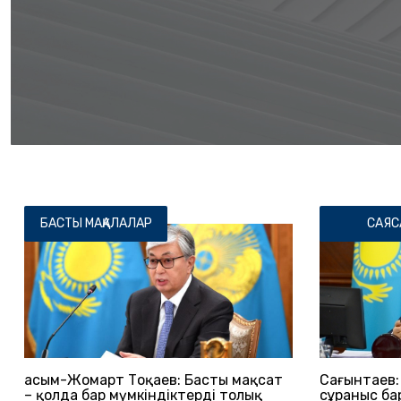
БАСТЫ МАҚАЛАЛАР
САЯС
Қасым-Жомарт Тоқаев: Басты мақсат
Сағынтаев: 
– қолда бар мүмкіндіктерді толық
сұраныс ба