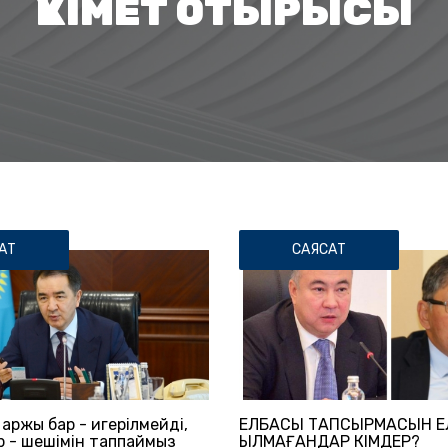
ҮКІМЕТ ОТЫРЫСЫ
АТ
САЯСАТ
Қаржы бар - игерілмейді,
ЕЛБАСЫ ТАПСЫРМАСЫН Е
р - шешімін таппаймыз
ҚЫЛМАҒАНДАР КІМДЕР?