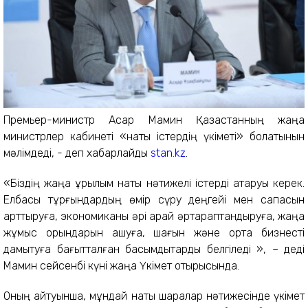
Премьер-министр Асқар Мамин Қазақстанның жаңа
министрлер кабинеті «нақты істердің үкіметі» болатынын
мәлімдеді, - деп хабарлайды
stan.kz
.
«Біздің жаңа құрылым нақты нәтижелі істерді атқаруы керек.
Елбасы тұрғындардың өмір сүру деңгейі мен сапасын
арттыруға, экономиканы әрі қарай әртараптандыруға, жаңа
жұмыс орындарын ашуға, шағын және орта бизнесті
дамытуға бағытталған басымдықтарды белгіледі », – деді
Мамин сейсенбі күні жаңа Үкімет отырысында.
Оның айтуынша, мұндай нақты шаралар нәтижесінде үкімет