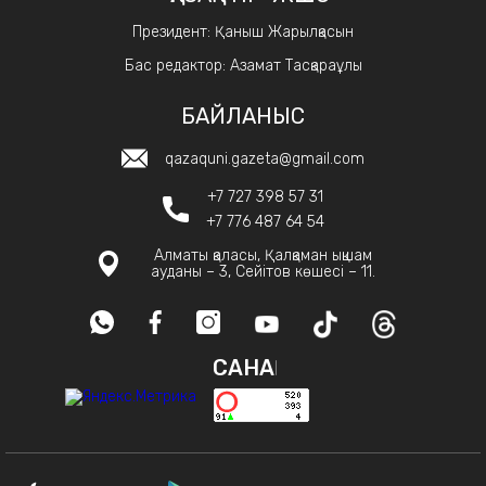
Президент: Қаныш Жарылқасын
Бас редактор: Азамат Тасқараұлы
БАЙЛАНЫС
qazaquni.gazeta@gmail.com
+7 727 398 57 31
+7 776 487 64 54
Алматы қаласы, Қалқаман ықшам
ауданы – 3, Сейітов көшесі – 11.
САНАҚ