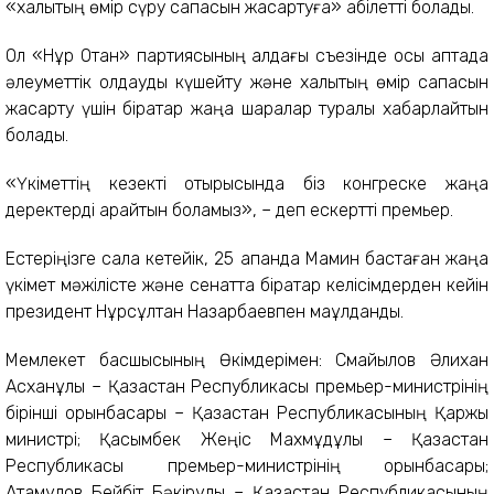
«халықтың өмір сүру сапасын жақсартуға» қабілетті болады.
Ол «Нұр Отан» партиясының алдағы съезінде осы аптада
әлеуметтік қолдауды күшейту және халықтың өмір сапасын
жақсарту үшін бірқатар жаңа шаралар туралы хабарлайтын
болады.
«Үкіметтің кезекті отырысында біз конгреске жаңа
деректерді қарайтын боламыз», – деп ескертті премьер.
Естеріңізге сала кетейік, 25 ақпанда Мамин бастаған жаңа
үкімет мәжілісте және сенатта бірқатар келісімдерден кейін
президент Нұрсұлтан Назарбаевпен мақұлданды.
Мемлекет басшысының Өкімдерімен: Смайылов Әлихан
Асханұлы – Қазақстан Республикасы премьер-министрінің
бірінші орынбасары – Қазақстан Республикасының Қаржы
министрі; Қасымбек Жеңіс Махмұдұлы – Қазақстан
Республикасы премьер-министрінің орынбасары;
Атамқұлов Бейбіт Бәкірұлы – Қазақстан Республикасының