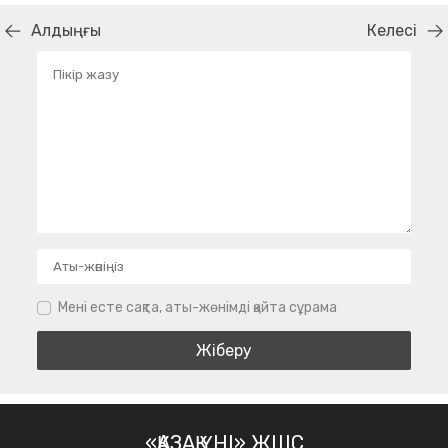
Алдыңғы
Келесі
Мені есте сақта, аты-жөнімді қайта сұрама
«ҚАЗАҚ ҮНІ» ЖШС