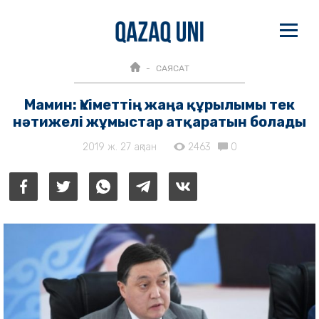
САЯСАТ
Мамин: Үкіметтің жаңа құрылымы тек
нәтижелі жұмыстар атқаратын болады
2019 ж. 27 ақпан
2463
0