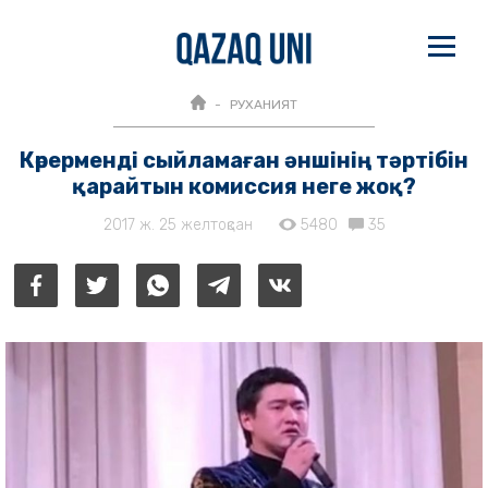
РУХАНИЯТ
Көрерменді сыйламаған әншінің тәртібін
қарайтын комиссия неге жоқ?
2017 ж. 25 желтоқсан
5480
35