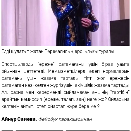
Елді шулатып жатқан Төреғалидың ерсі қылығы туралы.
Спортшыларды "ереже" сақтамағаны үшін біраз уақытқа
ойыннан шеттетеді. Мем.қызметшілерді әдеп нормаларын
сақтаманы үшін жазаға тартады, тіпті жол ережесін
сақтамаган кез-келген жүргізушіні әкімшілік жазаға тартады.
Ал, сахна мен көрерменді сыйламаған әншінің "тәртібін"
қарайтын кәмиссия (ереже, талап, заң) неге жоқ? Ойларына
келгенін айтып, істеп ойқастап жүре бере ме ?
Айнұр Сағиева,
Фейсбук парақшасынан