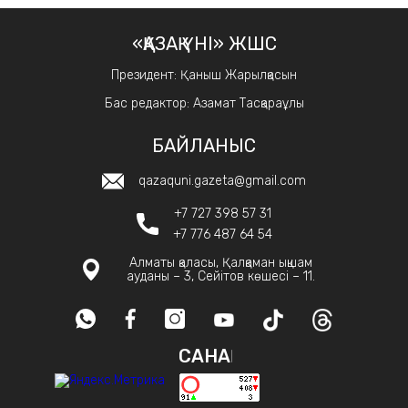
«ҚАЗАҚ ҮНІ» ЖШС
Президент: Қаныш Жарылқасын
Бас редактор: Азамат Тасқараұлы
БАЙЛАНЫС
qazaquni.gazeta@gmail.com
+7 727 398 57 31
+7 776 487 64 54
Алматы қаласы, Қалқаман ықшам
ауданы – 3, Сейітов көшесі – 11.
САНАҚ