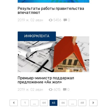
Результаты работы правительства
впечатляют
2019 ж. 02 ақпан
5456
0
ИНФОРМЛЕНТА
Премьер-министр поддержал
предложение «Ак жол»
2019 ж. 02 ақпан
6015
0
1
64
65
66
68