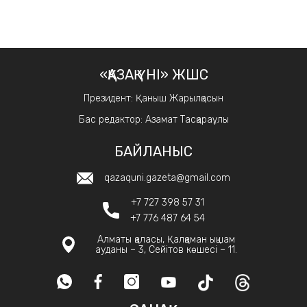
«ҚАЗАҚ ҮНІ» ЖШС
Президент: Қаныш Жарылқасын
Бас редактор: Азамат Тасқараұлы
БАЙЛАНЫС
qazaquni.gazeta@gmail.com
+7 727 398 57 31
+7 776 487 64 54
Алматы қаласы, Қалқаман ықшам
ауданы – 3, Сейітов көшесі – 11.