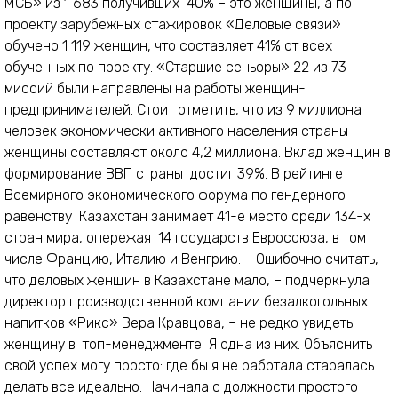
МСБ» из 1 683 получивших 40% – это женщины, а по
проекту зарубежных стажировок «Деловые связи»
обучено 1 119 женщин, что составляет 41% от всех
обученных по проекту. «Старшие сеньоры» 22 из 73
миссий были направлены на работы женщин-
предпринимателей. Стоит отметить, что из 9 миллиона
человек экономически активного населения страны
женщины составляют около 4,2 миллиона. Вклад женщин в
формирование ВВП страны достиг 39%. В рейтинге
Всемирного экономического форума по гендерного
равенству Казахстан занимает 41-е место среди 134-х
стран мира, опережая 14 государств Евросоюза, в том
числе Францию, Италию и Венгрию. – Ошибочно считать,
что деловых женщин в Казахстане мало, – подчеркнула
директор производственной компании безалкогольных
напитков «Рикс» Вера Кравцова, – не редко увидеть
женщину в топ-менеджменте. Я одна из них. Объяснить
свой успех могу просто: где бы я не работала старалась
делать все идеально. Начинала с должности простого