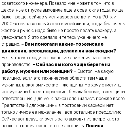
советского инженера. Повезло мне может в том, что в
декретные отпуска выходила еще в советские годы, когда
было проще, сейчас у меня взрослые дети. Но в 90-х и
2000-х начался новый этап в моей жизни, тогда был очень
жесткий рынок, надо было не просто делать карьеру, а
удержаться. Я это сделала и теперь уже ничего не
страшно.
– Вам помогали какие-то женские
движения, ассоциации, делали ли вам скидки?
–
Нет, я только входила в женские движения на своем
производстве.
– Сейчас вы кого чаще берете на
работу, мужчин или женщин?
– Смотря, на какую
позицию, если это технические области там чаще
мужчины, в экономические – женщины. Но хочу отметить,
что мужчины более творческие, безалаберные, а женщины
ответственные. Для меня важен специалист, прежде всего.
Препятствий для женщины в построении карьеры нет,
только личное ее нежелание, все остальное преодолимо.
Сейчас вот девушки очень рано выходят из декрета, это
плохо, но время такое, его не догонишь.
Полина