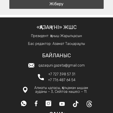
«ҚАЗАҚ ҮНІ» ЖШС
Президент: Қаныш Жарылқасын
Бас редактор: Азамат Тасқараұлы
БАЙЛАНЫС
qazaquni.gazeta@gmail.com
+7 727 398 57 31
+7 776 487 64 54
Алматы қаласы, Қалқаман ықшам
ауданы – 3, Сейітов көшесі – 11.