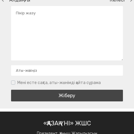
Мені есте сақта, аты-жөнімді қайта сұрама
«ҚАЗАҚ ҮНІ» ЖШС
Президент: Қаныш Жарылқасын