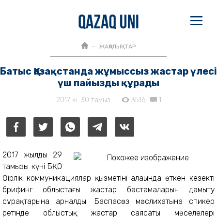
ЖАҢАЛЫҚТАР
Батыс Қазақстанда жұмыссыз жастар үлесі
үш пайызды құрады
2017 ж. 30 тамыз
3516
1
2017 жылдың 29
тамызы күні БҚО
Өңірлік коммуникациялар қызметінің алаңында өткен кезекті
брифинг облыстағы жастар бастамаларын дамыту
сұрақтарына арналды. Баспасөз мәслихатына спикер
ретінде облыстық жастар саясаты мәселелері