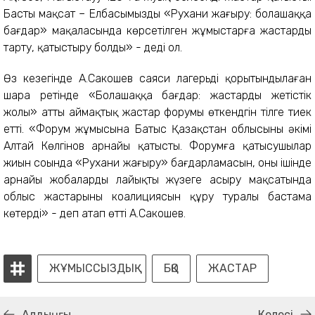
Басты мақсат – Елбасымыздың «Рухани жаңғыру: болашаққа
бағдар» мақаласында көрсетілген жұмыстарға жастарды
тарту, қатыстыру болды» - деді ол.
Өз кезегінде А.Сакошев саяси лагерьді қорытындылаған
шара ретінде «Болашаққа бағдар: жастардың жетістік
жолы» атты аймақтық жастар форумы өткендгін тілге тиек
етті. «Форум жұмысына Батыс Қазақстан облысының әкімі
Алтай Көлгінов арнайы қатысты. Форумға қатысушылар
жиын соңында «Рухани жаңғыру» бағдарламасын, оның ішінде
арнайы жобаларды лайықты жүзеге асыру мақсатында
облыс жастарының коалициясын құру туралы бастама
көтерді» - деп атап өтті А.Сакошев.
ЖҰМЫССЫЗДЫҚ
БҚО
ЖАСТАР
Алдыңғы
Келесі