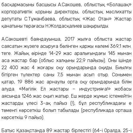
басқармасының басшысы А.Сакошев, облыстық «Болашақ»
корпоративтік қорының директоры, облыстық мәслихаттың
депутаты С.Тұманбаева, облыстық «Жас Отан» Жастар
қанатының төрағасы Н.Жолдасқалиев шақырылды.
А.Сакошевтің баяндауынша, 2017 жылға облыста жастар
саясатын жүзеге асыруға бөлінген қаржы көлемі 369,1 млн.
теңге. Жайық өңірінде 14-29 жас аралығындағы 145 мыңнан
аса жастар бар (облыс халқының 22,9 пайызы). Оның ішінде
22 400 жас 4 жоғары оқу орындарында оқиды. Биылғы
бітірген түлектер саны 7,5 мыңнан асып отыр. Сонымен
қатар, 19 886 жас арнаулы орта оқу орындарында білім
алуда. «Мәңгілік Ел жастары – индустрияға!» жобасы
аясында 1246 жас оқып жатыр. Еш жерде жұмыс істемейтін
жастардың үлесі 3-ақ пайыз (!), бұл республикадағы ең
төменгі көрсеткіш болып табылады (республикада орташа
көрсеткіш 9 пайыз).
Батыс Қазақстанда 89 жастар бірлестігі (64-і Оралда, 25-і