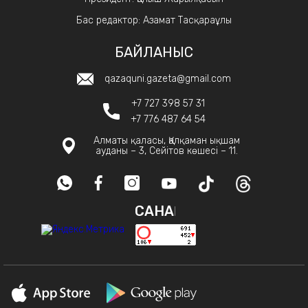
Бас редактор: Азамат Тасқараұлы
БАЙЛАНЫС
qazaquni.gazeta@gmail.com
+7 727 398 57 31
+7 776 487 64 54
Алматы қаласы, Қалқаман ықшам
ауданы – 3, Сейітов көшесі – 11.
САНАҚ