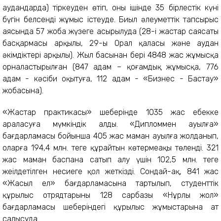
аудандарда) тіркеуден өтіп, оның ішінде 35 бірлестік күні
бүгін белсенді жұмыс істеуде. Биыл әлеуметтік тапсырыс
аясында 57 жоба жүзеге асырылуда (28-і жастар саясаты
басқармасы арқылы, 29-ы Орал қаласы және аудан
әкімдіктері арқылы). Жыл басынан бері 4848 жас жұмысқа
орналастырылған (847 адам – қоғамдық жұмысқа, 776
адам - кәсіби оқытуға, 112 адам - «Бизнес - Бастау»
жобасына).
«Жастар практикасы» шеңберінде 1035 жас еңбекке
араласуға мүмкіндік алды. «Дипломмен ауылға»
бағдарламасы бойынша 405 жас маман ауылға жолданып,
оларға 194,4 млн. теңге құрайтын көтермеақы төленді. 321
жас маман баспана сатып алу үшін 102,5 млн. теңге
жеңілдетілген несиеге қол жеткізді. Сондай-ақ, 841 жас
«Жасыл ел» бағдарламасына тартылып, студенттік
құрылыс отрядтарының 128 сарбазы «Нұрлы жол»
бағдарламасы шеңберіндегі құрылыс жұмыстарына ат
салысуда.