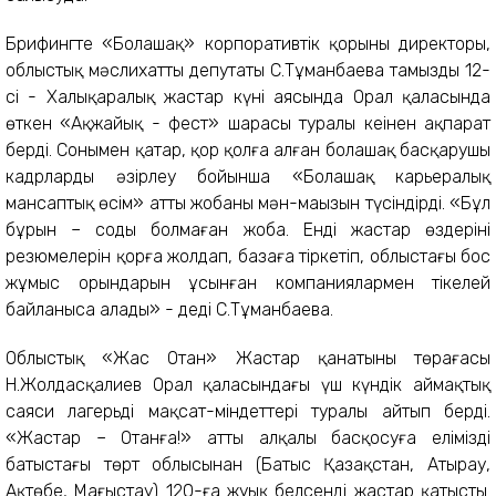
Брифингте «Болашақ» корпоративтік қорының директоры,
облыстық мәслихаттың депутаты С.Тұманбаева тамыздың 12-
сі - Халықаралық жастар күні аясында Орал қаласында
өткен «Ақжайық - фест» шарасы туралы кеңінен ақпарат
берді. Сонымен қатар, қор қолға алған болашақ басқарушы
кадрларды әзірлеу бойынша «Болашақ карьералық
мансаптық өсім» атты жобаның мән-маңызын түсіндірді. «Бұл
бұрын – соңды болмаған жоба. Енді жастар өздерінің
резюмелерін қорға жолдап, базаға тіркетіп, облыстағы бос
жұмыс орындарын ұсынған компаниялармен тікелей
байланыса алады» - деді С.Тұманбаева.
Облыстық «Жас Отан» Жастар қанатының төрағасы
Н.Жолдасқалиев Орал қаласындағы үш күндік аймақтық
саяси лагерьдің мақсат-міндеттері туралы айтып берді.
«Жастар – Отанға!» атты алқалы басқосуға еліміздің
батыстағы төрт облысынан (Батыс Қазақстан, Атырау,
Ақтөбе, Маңғыстау) 120-ға жуық белсенді жастар қатысты.