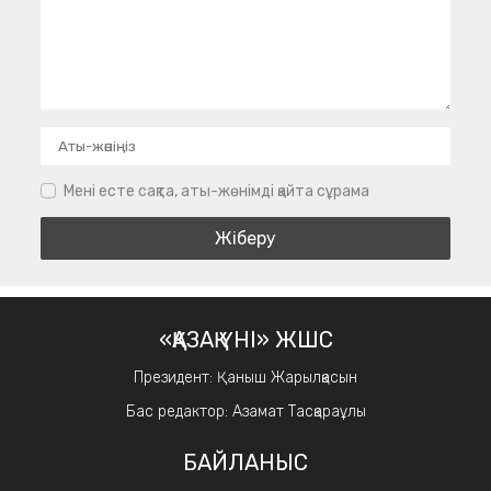
Мені есте сақта, аты-жөнімді қайта сұрама
«ҚАЗАҚ ҮНІ» ЖШС
Президент: Қаныш Жарылқасын
Бас редактор: Азамат Тасқараұлы
БАЙЛАНЫС