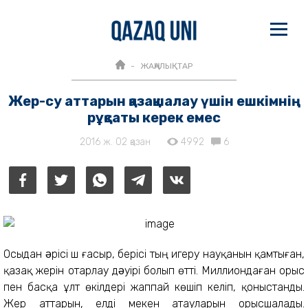
ЖАҢАЛЫҚТАР
Жер-су аттарын қазақшалау үшін ешкімнің
рұқсаты керек емес
2016 ж. 02 қазан
4992
6
Осыдан əрісі үш ғасыр, берісі тың игеру науқанын қамтыған,
қазақ жерін отарлау дəуірі болып өтті. Миллиондаған орыс
пен басқа ұлт өкілдері жаппай көшіп келіп, қоныстанды.
Жер аттарын, елді мекен атауларын орысшалады.