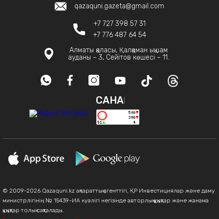
qazaquni.gazeta@gmail.com
+7 727 398 57 31
+7 776 487 64 54
Алматы қаласы, Қалқаман ықшам
ауданы – 3, Сейітов көшесі – 11.
САНАҚ
© 2009-2026 Qazaquni.kz ақпараттық агенттігі, ҚР Инвестициялар және даму
министрлігінің № 15439-ИА куәлігі негізінде авторлық құқықтар және жанама
құқықтар толық сақталады.