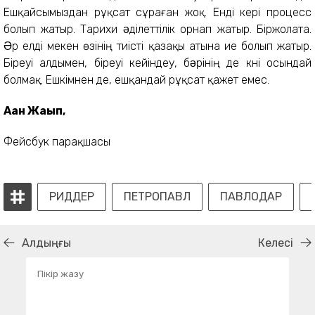
Ешқайсымыздан рұқсат сұраған жоқ. Енді кері процесс
болып жатыр. Тарихи əділеттілік орнап жатыр. Біржолата.
Əр елді мекен өзінің тиісті қазақы атына ие болып жатыр.
Біреуі алдымен, біреуі кейіндеу, бəрінің де күні осындай
болмақ. Ешкімнен де, ешқандай рұқсат қажет емес.
Ақан Жақып,
Фейсбук парақшасы
РИДДЕР
ПЕТРОПАВЛ
ПАВЛОДАР
Алдыңғы
Келесі