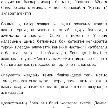
әлеуметтік бағдарламалар бөлімінің басшысы Айнагүл
Садырбекова мәлімдеді, - деп хабарлайды "Қазақ үні"
ақпарат агенттігі.
Сондай-ақ, пәтер жалдап, жалақыны жалақыға жалғап
жүрген тұрғындар мәселесін оңтайландыру бағытында
жұмыстар атқарылуда. Соның нәтижесінде Үшарал
қаласының шығыс беткейінде бой көтерген көпқабатты
тұрғын үйлерден әлеуметтік көмекке мұқтаж 11 көпбалалы
отбасына пәтер кілті табысталды. Биыл да ізгілікті іс
жалғасын тауып, «Алтын алқа», «Күміс алқа» иегерлерін
баспанамен қамту мәселесі күн тәртібінен түспек емес.
Әлеуметтік жағдайы төмен бүлдіршіндерді тегін ыстық
тамақпен, мектепке қажетті құралдармен, киім-кешекпен
қамту, оларға азық-түлік, қыстық көмір-отын жеткізу ісі де
жіті назарда.
Қазақстанның болашағы бүгінгі жастарға тиесілі. Демек,