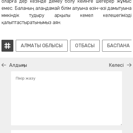
оларға дер кезінде демеу болу кейінге шегерер жұмыс
емес. Баланың алаңдамай білім алуына өзін-өзі дамытуына
мүмкіндік тудыру арқылы кемел келешегімізді
қалыптастыратынымыз аян.
АЛМАТЫ ОБЛЫСЫ
ОТБАСЫ
БАСПАНА
Алдыңғы
Келесі