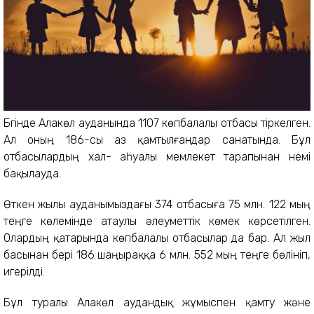
Бүгінде Алакөл ауданында 1107 көпбалалы отбасы тіркелген.
Ал оның 186-сы аз қамтылғандар санатында. Бұл
отбасылардың хал- аһуалы мемлекет тарапынан үнемі
бақылауда.
Өткен жылы ауданымыздағы 374 отбасыға 75 млн. 122 мың
теңге көлемінде атаулы әлеуметтік көмек көрсетілген.
Олардың қатарында көпбалалы отбасылар да бар. Ал жыл
басынан бері 186 шаңыраққа 6 млн. 552 мың теңге бөлініп,
игерілді.
Бұл туралы Алакөл аудандық жұмыспен қамту және