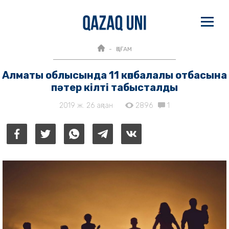
ҚОҒАМ
Алматы облысында 11 көпбалалы отбасына
пәтер кілті табысталды
2019 ж. 26 ақпан
2896
1