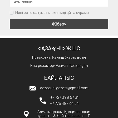
Мені есте сақта, аты-жөнімді қайта сұрама
«ҚАЗАҚ ҮНІ» ЖШС
Президент: Қаныш Жарылқасын
Бас редактор: Азамат Тасқараұлы
БАЙЛАНЫС
qazaquni.gazeta@gmail.com
+7 727 398 57 31
+7 776 487 64 54
Алматы қаласы, Қалқаман ықшам
ауданы – 3, Сейітов көшесі – 11.