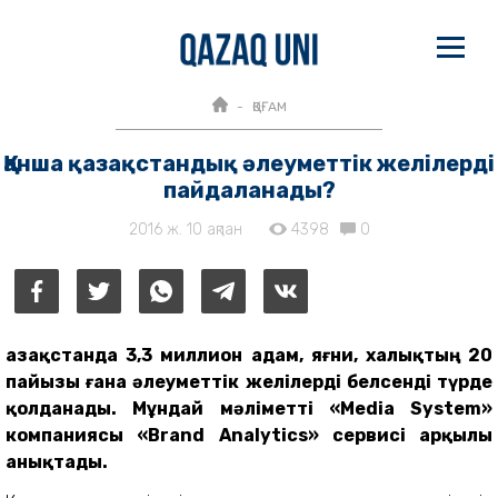
ҚОҒАМ
Қанша қазақстандық әлеуметтік желілерді
пайдаланады?
2016 ж. 10 ақпан
4398
0
Қазақстанда 3,3 миллион адам, яғни, халықтың 20
пайызы ғана әлеуметтік желілерді белсенді түрде
қолданады. Мұндай мәліметті «Media System»
компаниясы «Brand Analytics» сервисі арқылы
анықтады.