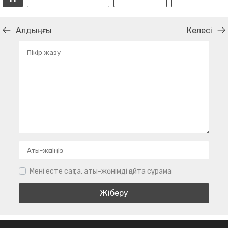
Алдыңғы
Келесі
Мені есте сақта, аты-жөнімді қайта сұрама