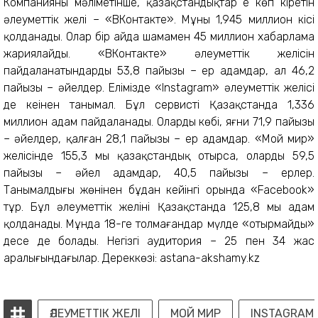
Компанияның мәліметінше, қазақстандықтар ең көп кіретін
әлеуметтік желі – «ВКонтакте». Мұны 1,945 миллион кісі
қол­да­нады. Олар бір айда шамамен 45 миллион хабарлама
жариялайды. «ВКонтакте» әлеуметтік желісін
пайдаланатындардың 53,8 пайызы – ер адамдар, ал 46,2
пайызы – әйелдер. Елімізде «Instagram» әлеуметтік желісі
де кеңінен танымал. Бұл сер­висті Қазақстанда 1,336
миллион адам пайдаланады. Олардың көбі, яғни 71,9 пайызы
– әйелдер, қалған 28,1 пайызы – ер адамдар. «Мой мир»
желісінде 155,3 мың қазақстандық отырса, олардың 59,5
пайызы – әйел адамдар, 40,5 пайызы – ерлер.
Танымалдығы жөнінен бұдан кейінгі орында «Facebook»
тұр. Бұл әлеуметтік желіні Қазақстанда 125,8 мың адам
қолданады. Мұнда 18-ге толмағандар мүлде «отырмайды»
десе де болады. Негізгі аудитория – 25 пен 34 жас
аралығындағылар. Дереккөзі: astana-akshamy.kz
ӘЛЕУМЕТТІК ЖЕЛІ
МОЙ МИР
INSTAGRAM