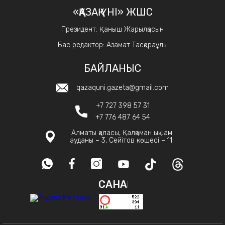
«ҚАЗАҚ ҮНІ» ЖШС
Президент: Қаныш Жарылқасын
Бас редактор: Азамат Тасқараұлы
БАЙЛАНЫС
qazaquni.gazeta@gmail.com
+7 727 398 57 31
+7 776 487 64 54
Алматы қаласы, Қалқаман ықшам
ауданы – 3, Сейітов көшесі – 11.
САНАҚ