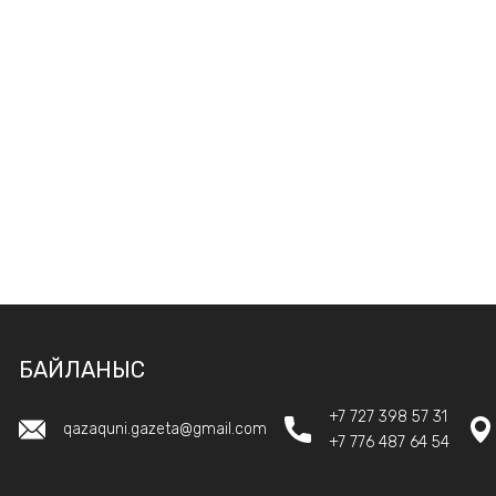
БАЙЛАНЫС
+7 727 398 57 31
qazaquni.gazeta@gmail.com
+7 776 487 64 54