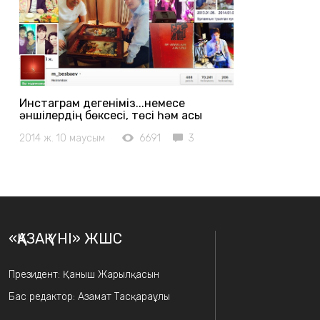
Инстаграм дегеніміз...немесе
әншілердің бөксесі, төсі һәм асы
2014 ж. 10 маусым
6691
3
«ҚАЗАҚ ҮНІ» ЖШС
Президент: Қаныш Жарылқасын
Бас редактор: Азамат Тасқараұлы