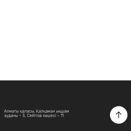
Алматы қаласы, Қалқаман ықшам
ауданы – 3, Сейітов көшесі – 11.