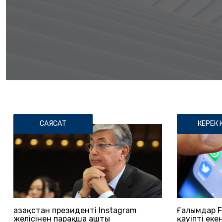
САЯСАТ
КЕРЕК К
Қазақстан президенті Instagram
Ғалымдар F
желісінен парақша ашты
қауіпті ек