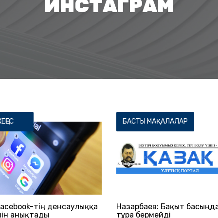
ИНСТАГРАМ
ЕҢЕС
БАСТЫ МАҚАЛАЛАР
acebook-тің денсаулыққа
Назарбаев: Бақыт басыңда
енін анықтады
тұра бермейді