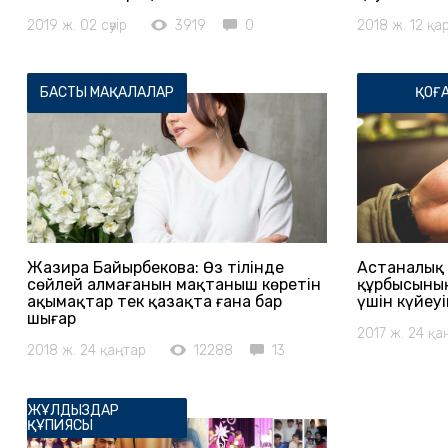
2019 ж. 02 сәуір
3919
0
2018 ж. 12 қ
БАСТЫ МАҚАЛАЛАР
ҚОҒ
Жазира Байырбекова: Өз тілінде
Астаналық 
сөйлей алмағанын мақтаныш көретін
құрбысының
ақымақтар тек қазақта ғана бар
үшін күйеу
шығар
2017 ж. 24 қа
2018 ж. 24 қаңтар
12288
13
ЖҰЛДЫЗДАР
ҚҰПИЯСЫ