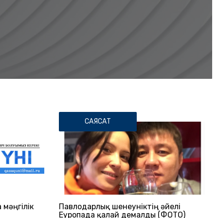
САЯСАТ
 мәңгілік
Павлодарлық шенеуніктің әйелі
Еуропада қалай демалды (ФОТО)