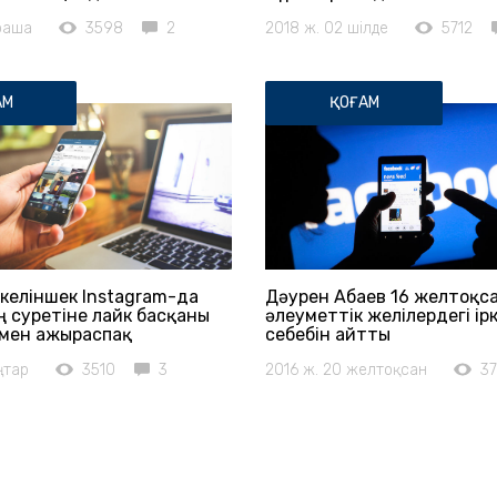
араша
3598
2
2018 ж. 02 шілде
5712
АМ
ҚОҒАМ
келіншек Instagram-да
Дәурен Абаев 16 желтоқс
 суретіне лайк басқаны
әлеуметтік желілердегі ірк
імен ажыраспақ
себебін айтты
ңтар
3510
3
2016 ж. 20 желтоқсан
3