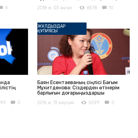
4
2018 ж. 03 ақпан
8578
10
ЖҰЛДЫЗДАР
ҚҰПИЯСЫ
анда
Баян Есентаеваның сіңлісі Бағым
ілістің
Мұхитденова: Сіздерден өтінерім
барлығын доғарыңыздаршы
799
0
2016 ж. 13 маусым
5099
0