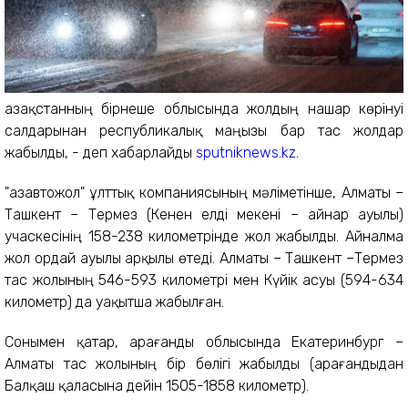
Қазақстанның бірнеше облысында жолдың нашар көрінуі
салдарынан республикалық маңызы бар тас жолдар
жабылды, - деп хабарлайды
sputniknews.kz
.
"Қазавтожол" ұлттық компаниясының мәліметінше, Алматы –
Ташкент – Термез (Кенен елді мекені – Қайнар ауылы)
учаскесінің 158-238 километрінде жол жабылды. Айналма
жол Қордай ауылы арқылы өтеді. Алматы – Ташкент –Термез
тас жолының 546-593 километрі мен Күйік асуы (594-634
километр) да уақытша жабылған.
Сонымен қатар, Қарағанды ​​облысында Екатеринбург –
Алматы тас жолының бір бөлігі жабылды (Қарағандыдан
Балқаш қаласына дейін 1505-1858 километр).