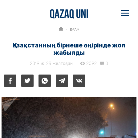
ҚОҒАМ
Қазақстанның бірнеше өңірінде жол
жабылды
2019 ж. 23 желтоқсан
2092
0