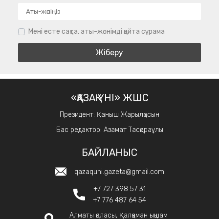
Мені есте сақта, аты-жөнімді қайта сұрама
«ҚАЗАҚ ҮНІ» ЖШС
Президент: Қаныш Жарылқасын
Бас редактор: Азамат Тасқараұлы
БАЙЛАНЫС
qazaquni.gazeta@gmail.com
+7 727 398 57 31
+7 776 487 64 54
Алматы қаласы, Қалқаман ықшам