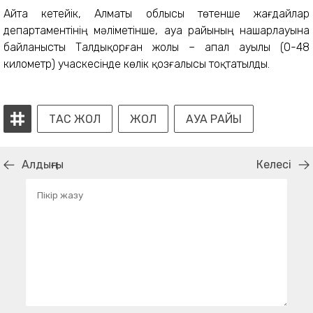
Айта кетейік, Алматы облысы төтенше жағдайлар
департаментінің мәліметінше, ауа райының нашарлауына
байланысты Талдықорған жолы – Қапал ауылы (0-48
километр) учаскесінде көлік қозғалысы тоқтатылды.
ТАС ЖОЛ
ЖОЛ
АУА РАЙЫ
Алдыңғы
Келесі