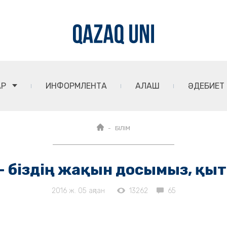
АР
ИНФОРМЛЕНТА
АЛАШ
ӘДЕБИЕТ
БІЛІМ
 - біздің жақын досымыз, қыт
2016 ж. 05 ақпан
13262
65