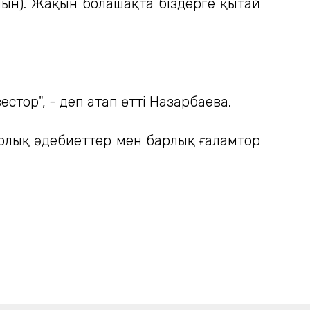
лшын). Жақын болашақта біздерге қытай
естор", - деп атап өтті Назарбаева.
арлық әдебиеттер мен барлық ғаламтор