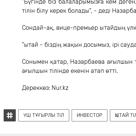
"Бүгінде біз балаларымызға кем деген
тілін білу керек болады", - деді Назарб
Сондай-ақ, вице-премьер Қытайдың үл
"Қытай - біздің жақын досымыз, ірі сау
Сонымен қатар, Назарбаева ағылшын т
ағылшын тілінде екенін атап өтті.
Дереккөз: Nur.kz
ҮШ ТҰҒЫРЛЫ ТІЛ
ИНВЕСТОР
ҚЫТАЙ ТІ