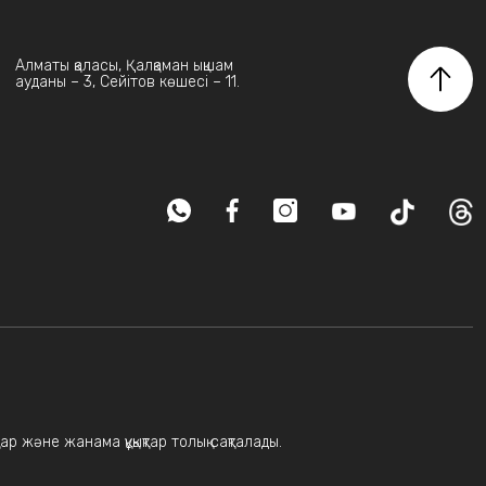
Алматы қаласы, Қалқаман ықшам
ауданы – 3, Сейітов көшесі – 11.
ар және жанама құқықтар толық сақталады.