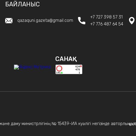
БАЙЛАНЫС
+7 727 398 57 31
qazaquni.gazeta@gmail.com
+7 776 487 64 54
САНАҚ
не даму министрлігінің № 15439-ИА куәлігі негізінде авторлық құқықт