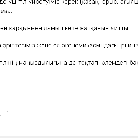
де үш тіл үйретуіміз керек (қазақ, орыс, ағы
аева.
кен қарқынмен дамып келе жатқанын айтты.
да әріптесіміз және ел экономикасындағы ірі инв
ілінің маңыздылығына да тоқтап, әлемдегі б
ЛІ