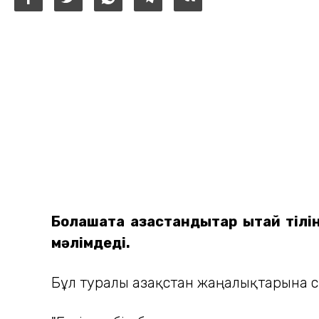
Болашақта қазақстандықтар қытай т
мәлімдеді.
Бұл туралы Қазақстан жаңалықтарына с