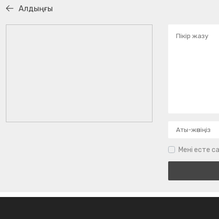
Алдыңғы
Мені есте са