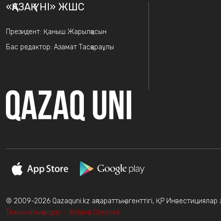
«ҚАЗАҚ ҮНІ» ЖШС
Президент: Қаныш Жарылқасын
Бас редактор: Азамат Тасқараұлы
© 2009-2026 Qazaquni.kz ақпараттық агенттігі, ҚР Инвестициялар жә
Техникалық қолдау - Astana Creative