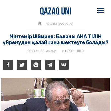
БАСТЫ МАҚАЛАЛАР
Мінтемір Шәймиев: Баланы АНА ТІЛІН
үйренуден қалай ғана шектеуге болады?
2018 ж. 30 мамыр
3501
0