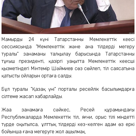
Мамырдың 24 күні Татарстанның Мемлекеттік кеңесі
сессиясында "Мемлекеттік және ана тілдерді меңгеру
туралы" заңнаманы талқылау барысында Татарстанның
тұңғыш президенті, қазіргі уақытта Мемлекеттік кеңесші
қызметіндегі Мінтемір Шәймиев сөз сөйлеп, тіл саясатына
қатысты ойларын ортаға салды.
Бұл туралы "Қазақ үні" порталы ресейлік басылымдарға
сілтеме жасап хабарлайды.
Жаңа заңнамаға сәйкес, Ресей құрамындағы
Республикаларда Мемлекеттік тіл, яғни, орыс тілі міндетті
түрде оқытылса, ұлттық тілдерді кез-келген адам өз еркі
бойынша ғана меңгеруге жол ашылмақ.