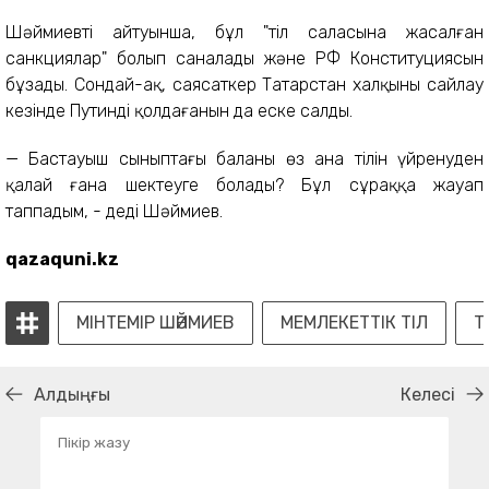
Шәймиевтің айтуынша, бұл "тіл саласына жасалған
санкциялар" болып саналады және РФ Конституциясын
бұзады. Сондай-ақ, саясаткер Татарстан халқының сайлау
кезінде Путинді қолдағанын да еске салды.
— Бастауыш сыныптағы баланы өз ана тілін үйренуден
қалай ғана шектеуге болады? Бұл сұраққа жауап
таппадым, - деді Шәймиев.
qazaquni.kz
МІНТЕМІР ШӘЙМИЕВ
МЕМЛЕКЕТТІК ТІЛ
Т
Алдыңғы
Келесі