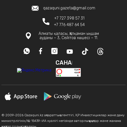
qazaquni.gazeta@gmail.com
+7 727 398 57 31
+7 776 487 64 54
Алматы қаласы, Қалқаман ықшам
ауданы – 3, Сейітов көшесі – 11.
САНАҚ
© 2009-2026 Qazaquni.kz ақпараттық агенттігі, ҚР Инвестициялар және даму
министрлігінің № 15439-ИА куәлігі негізінде авторлық құқықтар және жанама
құқықтар толық сақталады.