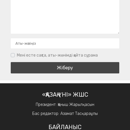
Мені есте сақта, аты-жөнімді қайта сұрама
«ҚАЗАҚ ҮНІ» ЖШС
Президент: Қаныш Жарылқасын
Бас редактор: Азамат Тасқараұлы
БАЙЛАНЫС