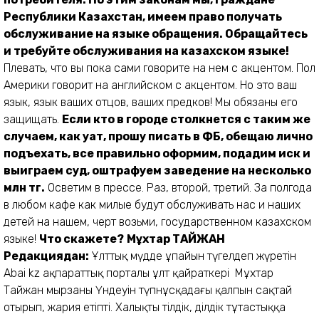
Республики Казахстан, имеем право получать
обслуживание на языке обращения. Обращайтесь
и требуйте обслуживания на казахском языке!
Плевать, что вы пока сами говорите на нем с акцентом. Пол
Америки говорит на английском с акцентом. Но это ваш
язык, язык ваших отцов, ваших предков! Мы обязаны его
защищать.
Если кто в городе столкнется с таким же
случаем, как Қуат, прошу писать в ФБ, обещаю лично
подъехать, все правильно оформим, подадим иск и
выиграем суд, оштрафуем заведение на несколько
млн тг.
Осветим в прессе. Раз, второй, третий. За полгода
в любом кафе как милые будут обслуживать нас и наших
детей на нашем, черт возьми, государственном казахском
языке!
Что скажете?
Мұхтар ТАЙЖАН
Редакциядан:
Ұлттық мүдде ұпайын түгелдеп жүретін
Abai kz ақпараттық порталы ұлт қайраткері Мұхтар
Тайжан мырзаның Үндеуін түпнұсқадағы қалпын сақтай
отырып, жария етіпті. Халықты тілдік, ділдік тұтастыққа