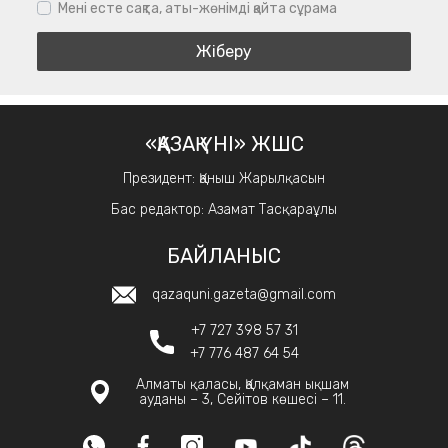
Мені есте сақта, аты-жөнімді қайта сұрама
«ҚАЗАҚ ҮНІ» ЖШС
Президент: Қаныш Жарылқасын
Бас редактор: Азамат Тасқараұлы
БАЙЛАНЫС
qazaquni.gazeta@gmail.com
+7 727 398 57 31
+7 776 487 64 54
Алматы қаласы, Қалқаман ықшам
ауданы – 3, Сейітов көшесі – 11.