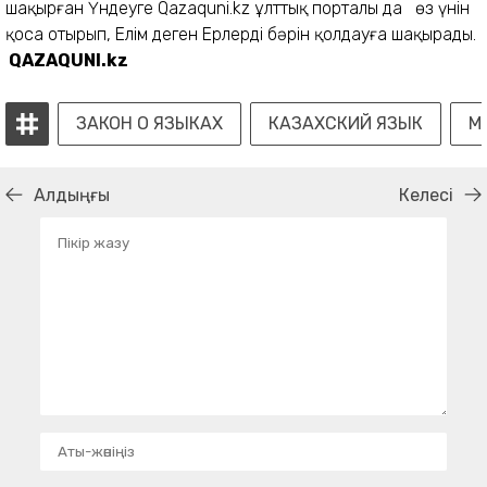
шақырған Үндеуге Qazaquni.kz ұлттық порталы да өз үнін
қоса отырып, Елім деген Ерлердің бәрін қолдауға шақырады.
QAZAQUNI.kz
ЗАКОН О ЯЗЫКАХ
КАЗАХСКИЙ ЯЗЫК
М
Алдыңғы
Келесі