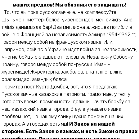
ваших предков! Мы обязаны его защищать!
То, что вы пока русскоязычные, не комплексуйте.
Шынымен ниеттерің болса, үйренесіндер, мен сияқты! Ана
тіліміз қанымызда бар! Два миллиона алжирцев погибли в
войне с Францией за независимость Алжира 1954-1962 гг,
говоря между собой на французском языке. Или,
например, сейчас в Украине идет война за независимость,
многие бойцы складывают головы за Незалежну Соборну
Краину, говоря между собой по-русски. Иман -
жүрегімізде! Жүректерің қазақ болса, ана тіліне, діліне
ораласыңдар, амандық болса!
Прочитав пост Қуата Домбая, вот, что я предлагаю.
Русскоязычные казахские патриоты, грамотные, у тех, у
кого есть время, возможности, должны начать борьбу за
наш казахский язык в городе. В ауле у нашего языка
проблем нет, но нашему языку нужно помочь в наших
городах. А в городах есть мы!
И Закон на нашей
стороне. Есть Закон о языках, и есть Закон о правах
потребителя. По этим законам мы, граждане