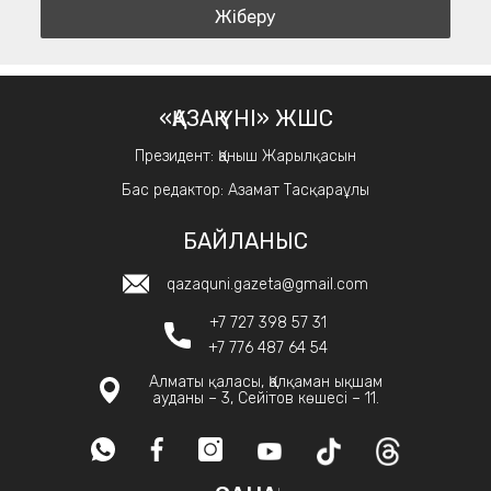
«ҚАЗАҚ ҮНІ» ЖШС
Президент: Қаныш Жарылқасын
Бас редактор: Азамат Тасқараұлы
БАЙЛАНЫС
qazaquni.gazeta@gmail.com
+7 727 398 57 31
+7 776 487 64 54
Алматы қаласы, Қалқаман ықшам
ауданы – 3, Сейітов көшесі – 11.