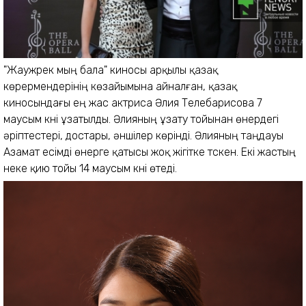
"Жаужүрек мың бала" киносы арқылы қазақ
көрермендерінің көзайымына айналған, қазақ
киносындағы ең жас актриса Әлия Телебарисова 7
маусым күні ұзатылды. Әлияның ұзату тойынан өнердегі
әріптестері, достары, әншілер көрінді. Әлияның таңдауы
Азамат есімді өнерге қатысы жоқ жігітке түскен. Екі жастың
неке қию тойы 14 маусым күні өтеді.