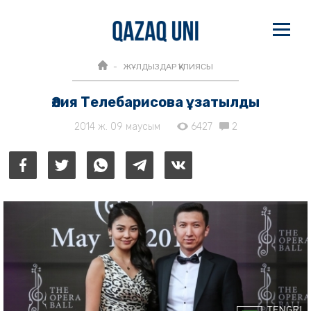
ЖҰЛДЫЗДАР ҚҰПИЯСЫ
Әлия Телебарисова ұзатылды
2014 ж. 09 маусым
6427
2