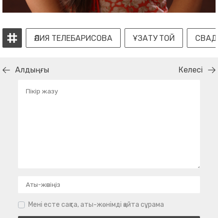
ӘЛИЯ ТЕЛЕБАРИСОВА
ҰЗАТУ ТОЙ
СВАД
Алдыңғы
Келесі
Мені есте сақта, аты-жөнімді қайта сұрама