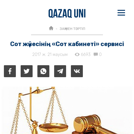
ЗАҢ МЕН ТӘРТІП
Сот жүйесінің «Сот кабинеті» сервисі
2017 ж. 21 маусым
6693
0