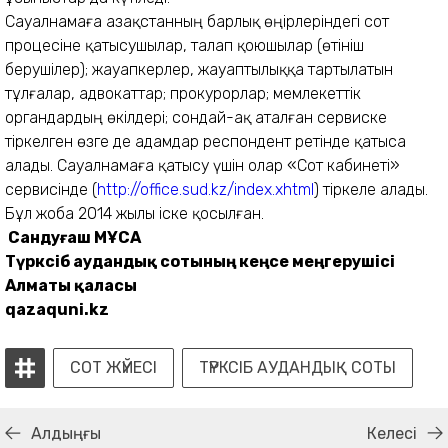
Сауалнамаға Қазақстанның барлық өңірлеріндегі сот
процесіне қатысушылар, талап қоюшылар (өтініш
берушілер); жауапкерлер, жауаптылыққа тартылатын
тұлғалар, адвокаттар; прокурорлар; мемлекеттік
органдардың өкілдері; сондай-ақ аталған сервиске
тіркелген өзге де адамдар респондент ретінде қатыса
алады. Сауалнамаға қатысу үшін олар «Сот кабинеті»
сервисінде (
http://office.sud.kz/index.xhtml
) тіркеле алады.
Бұл жоба 2014 жылы іске қосылған.
Сандуғаш МҰСА
Түрксіб аудандық сотының кеңсе меңгерушісі
Алматы қаласы
qazaquni.kz
СОТ ЖҮЙЕСІ
ТҮРКСІБ АУДАНДЫҚ СОТЫ
Алдыңғы
Келесі