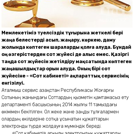
Мемлекетіміз тәуелсіздік тұғырына жеткелі бері
жаңа белестерді асып, жаңару, көркею, даму
жолында көптеген шараларды қолға алуда. Бұндай
оң өзгерістерден сот жүйесі де алыс емес. Қазіргі
таңда сот жүйесін жетілдіру мақсатында көптеген
жаңашылдықтар орын алуда. Оның бірі сот
жүйесіне - «Сот кабинеті» ақпараттық сервисінің
енгізілуі.
Аталмыш сервис Қазақстан Республикасы Жоғарғы
Сотының жанындағы Соттардың қызметін қамтамасыз ету
департаменті басшысының 2014 жылғы 11 тамыздағы
өкімімен бекітілген. Ол жеке және заңды тұлғалармен
олардың өкілдеріне сотқа ұсынатын құжаттарын
электронды түрде жолдауға мүмкіндік береді.
«Сот кабинеті» арқылы электрондық құжаттарды