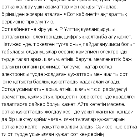
сотқа жолдау үшін азаматтар мен заңды тұлғалар,
біріншіден жоғары аталған «Сот кабинеті» ақпараттық
сервисіне тіркелуі тиіс.
Сот кабинетіне кіру үшін, ҚР Ұлттық куәландырушы
орталығынан электрондық цифрлық қолтаңба алу қажет.
Нәтижесінде, тіркелген тұлға оның пайдаланушысы болып
табылады. Қолданушылар сервис көмегімен электронды
түрде талап арыз, шағым, өтініш беруге, мемлекеттік баж
салығын онлайн режимде төлеумен қатар сотқа
электронды түрде жолдаған құжаттары мен жалпы сот
ісіне қатысты барлық құжаттарды қадағалай алады.
Сотқа ұсынылатын арыз, өтініш, шағым т.с.с. рәсімделуі
азаматтық, қылмыстық процестік кодекстерінде көзделген
талаптарға сәйкес болуы қажет. Айта кететін мәселе,
сотқа құжаттарды жолдау кезінде уақыт жағынан қандай
да бір шектеу қойылмаған, яғни тұлғалар құжаттарын
сотқа кез келген уақытта жолдай алады. Сәйкесінше сотқа
тиісті түрде ұсынылған құжат сот кеңсесінің