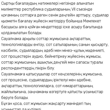
Сыртқы бағалаудың нәтижелері негізінде алынатын
мәліметтер республика судьяларының VII съезінде
қоғамның соттарға деген сенім деңгейін арттыру, судьялар
қызметін бағалау жүйесін жетілдіру бойынша Мемлекет
басшысы алға қойған міндеттерді іске асыру бағытында
қолданылатын болады.
Сауалнама арқылы соттар жұмысына ақпараттық
технологияларды енгізу, сот сатыларының санын қысқарту,
кәсібилік, судьялардың әдебі мен мінез-құлық мәдениеті,
сот процестерін аудио, бейнетіркеу жүйесінің жұмысы,
соттар жұмысының ашықтық деңгейі мен сапасы туралы
респонденттердің пікірін білу.
Сауалнамаға қатысушылар сот кеңселерінің жұмысына,
сот процесіне, судьялардың іріктелуі мен әдебіне,
ақпараттық технологияларға, сот ғимараттарының
жайлылығына, заңнаманы өзгертуге қатысты ұсыныстар
беруге болады.
Бұған қоса, сот жұмысын жақсарту жөніндегі тың
ұсыныстар да күтіледі.