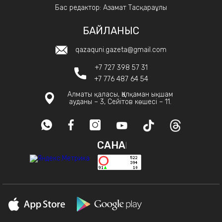
Бас редактор: Азамат Тасқараұлы
БАЙЛАНЫС
qazaquni.gazeta@gmail.com
+7 727 398 57 31
+7 776 487 64 54
Алматы қаласы, Қалқаман ықшам
ауданы – 3, Сейітов көшесі – 11.
САНАҚ