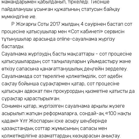
мамандарымен қабылданып, тіркеледі. Тиісінше
пайдаланушы ұсынған құжатының статусын байқау
мүмкіндігіне ие.
ҚР Жоғарғы Соты 2017 жылдың 4 сәуірінен бастап сот
процесіне қатысушылар мен «Сот кабинеті» сервисін
тұтынушылар арасында online-сауалнама жүргізу
басталды.
Сауалнама жүргізудің басты мақсаттары - сот процесіне
қатысушылардың сот талқылауларын ұйымдастыру және
өткізу сапасына қанағаттанушылық деңгейін зерделеу.
Сауалнамада сот төрелігіне қолжетімділік, сот әдебін
сақтау бойынша сұрақтармен қатар, сот процесіне
қатысқан адвокат пен прокурордың қызметіне қатысты да
сұрақтар қарастырылған.
Сонымен қатар, жүргізілген сауалнама арқылы жүзеге
асырылып жатқан реформаларға, сондай-ақ «100 нақты
қадам» Ұлт Жоспарын іске асыру шеңберінде
қазақстандық соттар жұмысының сапасы мен
қолжетімділігіне азаматтардың көзқарасын анықтау.