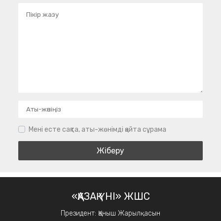
Мені есте сақта, аты-жөнімді қайта сұрама
«ҚАЗАҚ ҮНІ» ЖШС
Президент: Қаныш Жарылқасын