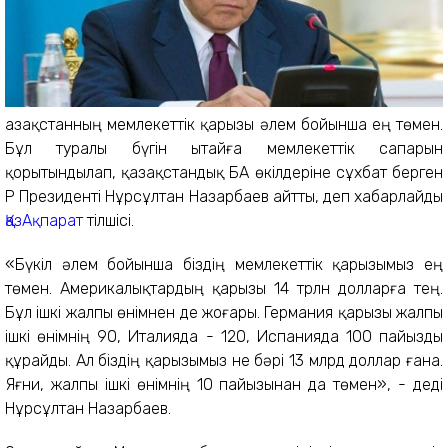
Қазақстанның мемлекеттік қарызы әлем бойынша ең төмен.
Бұл туралы бүгін Қытайға мемлекеттік сапарын
қорытындылап, қазақстандық БАҚ өкілдеріне сұхбат берген
ҚР Президенті Нұрсұлтан Назарбаев айтты, деп хабарлайды
ҚазАқпарат
тілшісі.
«Бүкіл әлем бойынша біздің мемлекеттік қарызымыз ең
төмен. Америкалықтардың қарызы 14 трлн долларға тең.
Бұл ішкі жалпы өнімнен де жоғары. Германия қарызы жалпы
ішкі өнімнің 90, Италияда - 120, Испанияда 100 пайызды
құрайды. Ал біздің қарызымыз не бәрі 13 млрд доллар ғана.
Яғни, жалпы ішкі өнімнің 10 пайызынан да төмен», - деді
Нұрсұлтан Назарбаев.