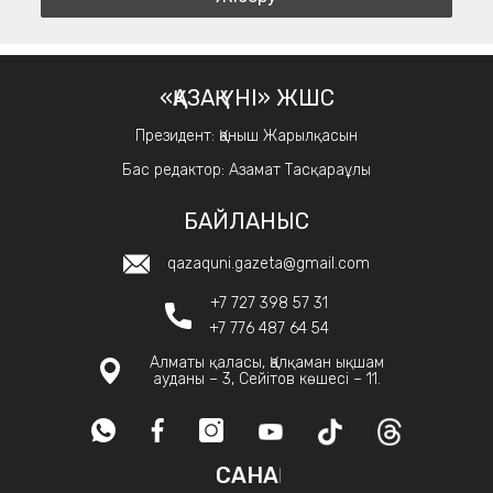
«ҚАЗАҚ ҮНІ» ЖШС
Президент: Қаныш Жарылқасын
Бас редактор: Азамат Тасқараұлы
БАЙЛАНЫС
qazaquni.gazeta@gmail.com
+7 727 398 57 31
+7 776 487 64 54
Алматы қаласы, Қалқаман ықшам
ауданы – 3, Сейітов көшесі – 11.
САНАҚ