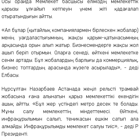
Осы орайда Мемлекет басшысы еліміздің мемлекеттік
қарызы ұлғайып кетпеуін үнемі жіті қадағалап
отыратындығын айтты.
«Ал бұлар (қытайлық компаниялармен бірлескен жобалар)
менің уағдаластығымның, жақсы қарым-қатынасымның
арқасында орын алып жатыр. Бизнесмендерге жақсы жол
ашып беріп отырмын. Оларға сенеді, өйткені мемлекетке
сенім артады. Бұл жобалардың барлығы да коммерциялық,
бизнес топтардың арасында жүзеге асырылады», - деді
Елбасы.
Нұрсұлтан Назарбаев Астанада жеңіл рельсті трамвай
жобасына ғана алынатын қарыз мемлекеттікі екендігін
ашық айтты. «Бұл жер үстіндегі метро десек те болады.
Мұны салу мемлекеттің міндеттемесі. Өйткені,
инфрақұрылымын салып, теникасын ешкім сатып ала
алмайды. Инфрақұрылымды мемлекет салуы тиіс», - деді ҚР
Президенті.