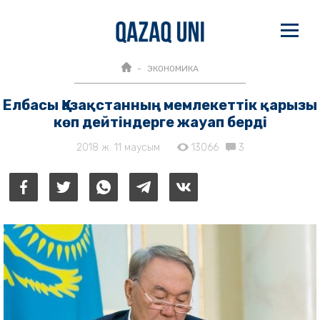
ЭКОНОМИКА
Елбасы Қазақстанның мемлекеттік қарызы
көп дейтіндерге жауап берді
2018 ж. 11 маусым
13066
3