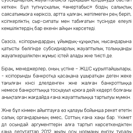
кеткен. Бұл түпнұсқалық «өнертабыс» біздің салықтық
саясатымызға көріксіз, артта қалған, жетілмеген рең беріп,
кәсіпкерліктің сыр-сипаты мен табиғатын түсінуде елеулі
кемшіліктердің бар екенін айқын көрсетеді.
Сөзсіз, кәсіпорындардың ұйымдық-құқықтық нысандарына
қатысты бөлігінде субсидиарлық жауаптылық толыққанды
жауапкершілікпен жұмыс істей алады және тиісті де.
Бірақ, менеджерлер, оның үстіне – ЖШС құрылтайшылары,
- кәсіпорынды банкротқа қасақана ұшыратқан деген жеке
тағылған кінәсі дәлелденген және жалған банкроттыққа
немесе банкроттыққа тосқауыл қоюға әдейі кедергі болғаны
анықталған жағдайда ғана жауаптылыққа тартылуы мүмкін.
Және бұл кінәмен айыптауға өз қалауы бойынша әрекет ететін
салық органдарының емес, Соттың ғана хақы бар. Үкімет
дәл осындай аргументтерін алға тартып көрсеткендіктен
ғана депутаттар 2012 жылы осы норманы енгізу туралы