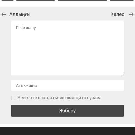
Алдыңғы
Келесі
Мені есте сақта, аты-жөнімді қайта сұрама