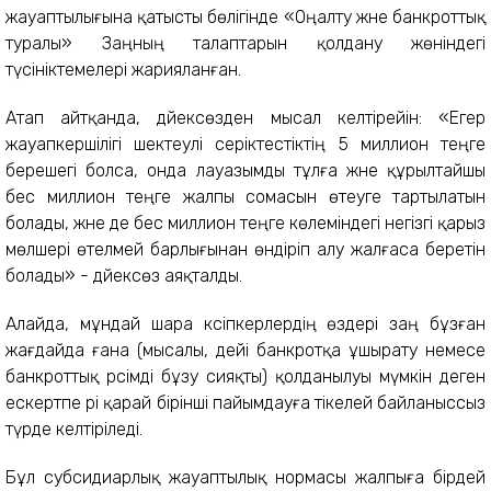
жауаптылығына қатысты бөлігінде «Оңалту және банкроттық
туралы» Заңның талаптарын қолдану жөніндегі
түсініктемелері жарияланған.
Атап айтқанда, дәйексөзден мысал келтірейін: «Егер
жауапкершілігі шектеулі серіктестіктің 5 миллион теңге
берешегі болса, онда лауазымды тұлға және құрылтайшы
бес миллион теңге жалпы сомасын өтеуге тартылатын
болады, және де бес миллион теңге көлеміндегі негізгі қарыз
мөлшері өтелмей барлығынан өндіріп алу жалғаса беретін
болады» - дәйексөз аяқталды.
Алайда, мұндай шара кәсіпкерлердің өздері заң бұзған
жағдайда ғана (мысалы, әдейі банкротқа ұшырату немесе
банкроттық рәсімді бұзу сияқты) қолданылуы мүмкін деген
ескертпе әрі қарай бірінші пайымдауға тікелей байланыссыз
түрде келтіріледі.
Бұл субсидиарлық жауаптылық нормасы жалпыға бірдей