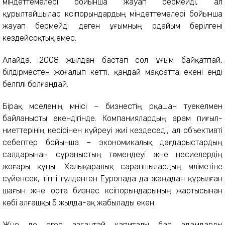
міндеттемелері бойынша жауап бермейді, ал
құрылтайшылар кәсіпорындардың міндеттемелері бойынша
жауап бермейді деген ұғымның әрдайым берілгені
кездейсоқтық емес.
Алайда, 2008 жылдан бастап сол ұғым байқатпай,
білдірместен жоғалып кетті, қандай мақсатта екені енді
белгілі болғандай.
Бірақ мәселенің мәнісі – бизнестің әрқашан тәуекелмен
байланысты екендігінде. Компаниялардың арам пиғыл-
ниеттерінің кесірінен күйреуі жиі кездеседі, ал объективті
себептер бойынша – экономикалық дағдарыстардың
салдарынан сұраныстың төмендеуі және несиелердің
жоғары құны. Халықаралық сарапшылардың мәліметіне
сүйенсек, тіпті гүлденген Еуропада да жаңадан құрылған
шағын және орта бизнес кәсіпорындарының жартысынан
көбі алғашқы 5 жылда-ақ жабылады екен.
Және де егер азғантай капиталы бар адамдарды