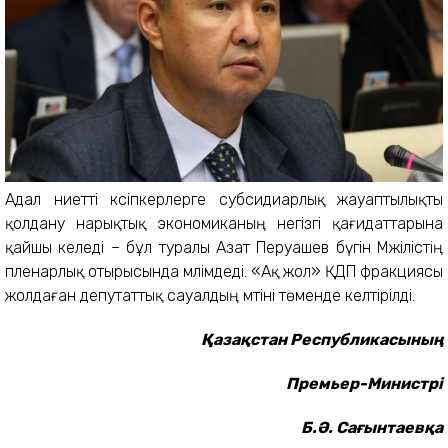
Адал ниетті кәсіпкерлерге субсидиарлық жауаптылықты
қолдану нарықтық экономиканың негізгі қағидаттарына
қайшы келеді – бұл туралы Азат Перуашев бүгін Мәжілістің
пленарлық отырысында мәлімдеді. «Ақ жол» ҚДП фракциясы
жолдаған депутаттық сауалдың мәтіні төменде келтірілді.
Қазақстан Республикасының
Премьер-Министрі
Б.Ә. Сағынтаевқа