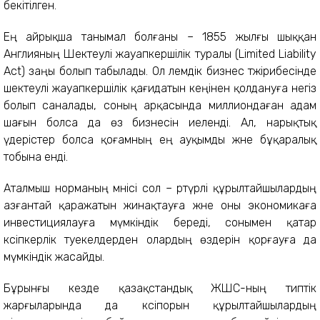
бекітілген.
Ең айрықша танымал болғаны – 1855 жылғы шыққан
Англияның Шектеулі жауапкершілік туралы (Limited Liability
Act) заңы болып табылады. Ол әлемдік бизнес тәжірибесінде
шектеулі жауапкершілік қағидатын кеңінен қолдануға негіз
болып саналады, соның арқасында миллиондаған адам
шағын болса да өз бизнесін иеленді. Ал, нарықтық
үдерістер болса қоғамның ең ауқымды және бұқаралық
тобына енді.
Аталмыш норманың мәнісі сол – әртүрлі құрылтайшылардың
азғантай қаражатын жинақтауға және оны экономикаға
инвестициялауға мүмкіндік береді, сонымен қатар
кәсіпкерлік тәуекелдерден олардың өздерін қорғауға да
мүмкіндік жасайды.
Бұрынғы кезде қазақстандық ЖШС-ның типтік
жарғыларында да кәсіпорын құрылтайшылардың