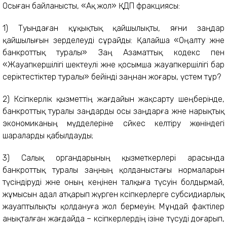
Осыған байланысты, «Ақ жол» ҚДП фракциясы:
1) Туындаған құқықтық қайшылықты, яғни заңдар
қайшылығын зерделеуді сұрайды: Қалайша «Оңалту және
банкроттық туралы» Заң Азаматтық кодекс пен
«Жауапкершілігі шектеулі және қосымша жауапкершілігі бар
серіктестіктер туралы» бейінді заңнан жоғары, үстем тұр?
2) Кәсіпкерлік қызметтің жағдайын жақсарту шеңберінде,
банкроттық туралы заңдарды осы заңдарға және нарықтық
экономиканың мүдделеріне сәйкес келтіру жөніндегі
шараларды қабылдауды;
3) Салық органдарының қызметкерлері арасында
банкроттық туралы заңның қолданыстағы нормаларын
түсіндіруді және оның кеңінен талқыға түсуін болдырмай,
жұмысын адал атқарып жүрген кәсіпкерлерге субсидиарлық
жауаптылықты қолдануға жол бермеуін; Мұндай фактілер
анықталған жағдайда – кәсіпкерлердің ізіне түсуді доғарып,