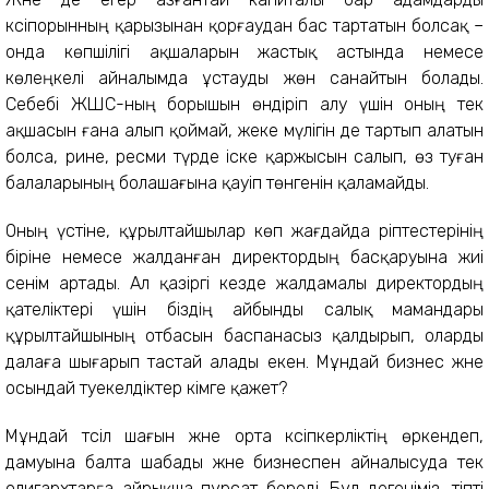
кәсіпорынның қарызынан қорғаудан бас тартатын болсақ –
онда көпшілігі ақшаларын жастық астында немесе
көлеңкелі айналымда ұстауды жөн санайтын болады.
Себебі ЖШС-ның борышын өндіріп алу үшін оның тек
ақшасын ғана алып қоймай, жеке мүлігін де тартып алатын
болса, әрине, ресми түрде іске қаржысын салып, өз туған
балаларының болашағына қауіп төнгенін қаламайды.
Оның үстіне, құрылтайшылар көп жағдайда әріптестерінің
біріне немесе жалданған директордың басқаруына жиі
сенім артады. Ал қазіргі кезде жалдамалы директордың
қателіктері үшін біздің айбынды салық мамандары
құрылтайшының отбасын баспанасыз қалдырып, оларды
далаға шығарып тастай алады екен. Мұндай бизнес және
осындай тәуекелдіктер кімге қажет?
Мұндай тәсіл шағын және орта кәсіпкерліктің өркендеп,
дамуына балта шабады және бизнеспен айналысуда тек
олигархтарға айрықша пұрсат береді. Бұл дегеніміз, тіпті