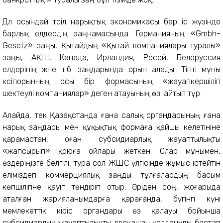
Дәл осындай тәсіл нарықтық экономикасы бар іс жүзінде
барлық елдердің заңнамасында: Германияның «Gmbh-
Gesetz» заңы, Қытайдың «Қытай компаниялары туралы»
заңы, АҚШ, Канада, Ирландия, Ресей, Белоруссия
елдерінің және т.б. заңдарында орын алады. Тіпті мұны
кәсіпорынның осы бір формасының «жауапкершілігі
шектеулі компаниялар» деген атауының өзі айтып тұр.
Алайда, тек Қазақстанда ғана салық органдарының ғана
нарық заңдары мен құқықтық формаға қайшы келетініне
қарамастан, оған субсидиарлық жауаптылықты
«жапсырып» қоюға ойлары жеткен. Олар мұнымен,
өздеріңізге белгілі, тура сол ЖШС үлгісінде жұмыс істейтін
еліміздегі коммерциялық заңды тұлғалардың басым
көпшілігіне қауіп төндіріп отыр. Әріден соң, жоғарыда
аталған жарияланымдарға қарағанда, бүгінгі күні
мемлекеттік кіріс органдары өз қалауы бойынша
субсидиарлық жауаптылықты әлдеқашан қолдануды бастап