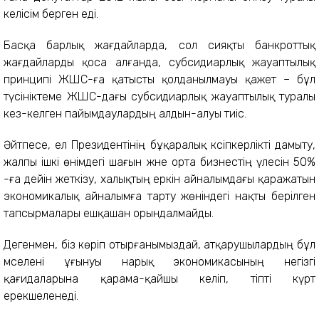
келісім берген еді.
Басқа барлық жағдайларда, сол сияқты банкроттық
жағдайларды қоса алғанда, субсидиарлық жауаптылық
принципі ЖШС-ға қатысты қолданылмауы қажет – бұл
түсініктеме ЖШС-дағы субсидиарлық жауаптылық туралы
кез-келген пайымдаулардың алдын-алуы тиіс.
Әйтпесе, ел Президентінің бұқаралық кәсіпкерлікті дамыту,
жалпы ішкі өнімдегі шағын және орта бизнестің үлесін 50%
-ға дейін жеткізу, халықтың еркін айналымдағы қаражатын
экономикалық айналымға тарту жөніндегі нақты берілген
тапсырмалары ешқашан орындалмайды.
Дегенмен, біз көріп отырғанымыздай, атқарушылардың бұл
мәселені ұғынуы нарық экономикасының негізгі
қағидаларына қарама-қайшы келіп, тіпті күрт
ерекшеленеді.