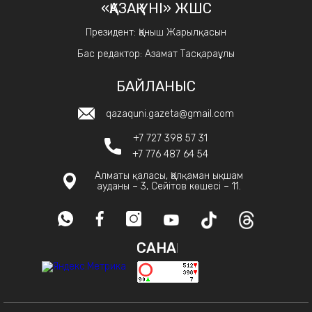
«ҚАЗАҚ ҮНІ» ЖШС
Президент: Қаныш Жарылқасын
Бас редактор: Азамат Тасқараұлы
БАЙЛАНЫС
qazaquni.gazeta@gmail.com
+7 727 398 57 31
+7 776 487 64 54
Алматы қаласы, Қалқаман ықшам
ауданы – 3, Сейітов көшесі – 11.
САНАҚ