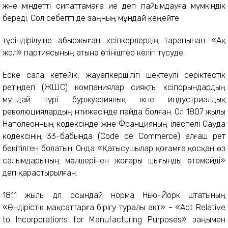
және міндетті сипаттамаға ие деп пайымдауға мүмкіндік
береді. Сол себепті де заңның мұндай кеңейте
түсіндірілуіне абыржыған кәсіпкерлердің тарапынан «Ақ
жол» партиясының атына өтініштер келіп түсуде.
Еске сала кетейік, жауапкершілігі шектеулі серіктестік
ретіндегі (ЖШС) компаниялар сияқты кәсіпорындардың
мұндай түрі буржуазиялық және индустриалдық
революциялардың нәтижесінде пайда болған. Ол 1807 жылы
Наполеонның кодексінде және Францияның ілеспелі Сауда
кодексінің 33-бабында (Code de Commerce) алғаш рет
бекітілген болатын. Онда «Қатысушылар қоғамға қосқан өз
салымдарының мөлшерінен жоғары шығынды өтемейді»
деп қарастырылған.
1811 жылы дәл осындай норма Нью-Йорк штатының
«Өндірістік мақсаттарға бірігу туралы акт» - «Act Relative
to Incorporations for Manufacturing Purposes» заңымен