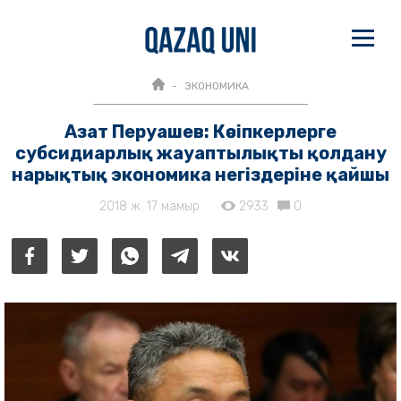
ЭКОНОМИКА
Азат Перуашев: Кәсіпкерлерге
субсидиарлық жауаптылықты қолдану
нарықтық экономика негіздеріне қайшы
2018 ж. 17 мамыр
2933
0