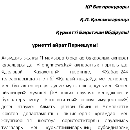
ҚР Бас прокуроры
Қ.П. Қожамжаровқа
Құрметті Бақытжан Әбдірұлы!
Құрметті Қайрат Пернешұлы!
Ағымдағы жылғы 11 мамырда бірқатар бұқаралық ақпарат
құралдарында («Tengrinеws.kz» ақпараттық порталында,
«Деловой Казахстан» газетінде, «Хабар-24»
телеарнасында және т.б.) «Қандай жағдайда менеджерлер
мен бухгалтерлер өз дүние мүліктерінің құнымен «есеп
айырысуы» мүмкін» («В каких случаях менеджеры и
бухгалтеры могут «поплатиться» своим имуществом»)
деген атаумен Алматы қаласы бойынша Мемлекеттік
кірістер департаментінің акционерлік қоғамдар мен
жауапкершілігі шектеулі серіктестіктердің лауазымды
тұлғалары мен құрылтайшыларының субсидиарлық