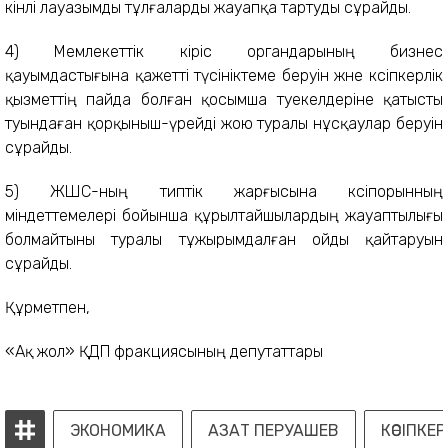
кінәлі лауазымды тұлғаларды жауапқа тартуды сұрайды.
4) Мемлекеттiк кіріс органдарының бизнес
қауымдастығына қажеттi түсiніктеме беруін және кәсіпкерлік
қызметтің пайда болған қосымша тәуекелдеріне қатысты
туындаған қорқыныш-үрейді жою туралы нұсқаулар беруін
сұрайды.
5) ЖШС-ның типтік жарғысына кәсіпорынның
міндеттемелері бойынша құрылтайшылардың жауаптылығы
болмайтыны туралы тұжырымдалған ойды қайтаруын
сұрайды.
Құрметпен,
«Ақ жол» ҚДП фракциясының депутаттары
ЭКОНОМИКА
АЗАТ ПЕРУАШЕВ
КӘСІПКЕР