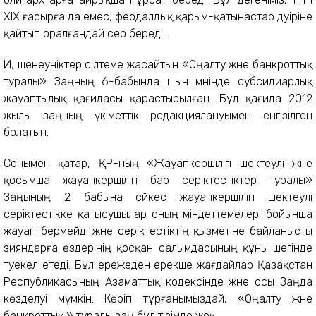
XIX ғасырға да емес, феодалдық қарым-қатынастар дәуіріне
қайтып оралғандай әсер береді.
Иә, шенеуніктер сілтеме жасайтын «Оңалту және банкроттық
туралы» Заңның 6-бабында шын мәнінде субсидиарлық
жауаптылық қағидасы қарастырылған. Бұл қағида 2012
жылы заңның үкіметтік редакциялануымен енгізілген
болатын.
Сонымен қатар, ҚР-ның «Жауапкершілігі шектеулі және
қосымша жауапкершілігі бар серіктестіктер туралы»
Заңының 2 бабына сәйкес жауапкершілігі шектеулі
серіктестікке қатысушылар оның міндеттемелері бойынша
жауап бермейді және серіктестіктің қызметіне байланысты
зияндарға өздерінің қосқан салымдарының құны шегінде
тәуекел етеді. Бұл ережеден ерекше жағдайлар Қазақстан
Республикасының Азаматтық кодексінде және осы Заңда
көзделуі мүмкін. Көріп тұрғанымыздай, «Оңалту және
банкроттық » туралы заң бұл тізімде жоқ.