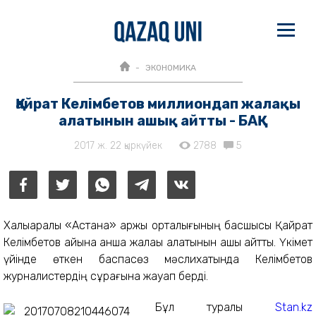
ЭКОНОМИКА
Қайрат Келімбетов миллиондап жалақы
алатынын ашық айтты - БАҚ
2017 ж. 22 қыркүйек
2788
5
Халықаралық «Астана» қаржы орталығының басшысы Қайрат
Келімбетов айына қанша жалақы алатынын ашық айтты. Үкімет
үйінде өткен баспасөз мәслихатында Келімбетов
журналистердің сұрағына жауап берді.
Бұл туралы
Stan.kz