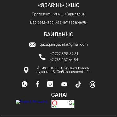
«ҚАЗАҚ ҮНІ» ЖШС
Президент: Қаныш Жарылқасын
Бас редактор: Азамат Тасқараұлы
БАЙЛАНЫС
qazaquni.gazeta@gmail.com
+7 727 398 57 31
+7 776 487 64 54
Алматы қаласы, Қалқаман ықшам
ауданы – 3, Сейітов көшесі – 11.
САНАҚ