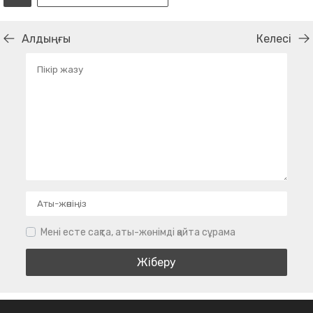
Алдыңғы
Келесі
Мені есте сақта, аты-жөнімді қайта сұрама