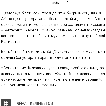
хабарлайды.
«Өздеріңіз білетіндей, президенттің бұйрығымен, «ХАҚО»
АҚ кеңесінің төрағасы болып тағайындалдым. Соған
сәйкес, жалақыны мен де заңға сәйкес аламын. Жалақым
«Бәйтерек» немесе «Самрұқ-Қазына» қорындағылардан
көп емес, тіпті аз болуы мүмкін», – деп жауап берді
Келімбетов.
Келімбетов, быилғы жылы ХАҚО қызметкерлеріне сыйақы мен
қосымша бонустардың қарастырылмағанын атап өтті.
«Сондықтан менің жалақым туралы алаңдамай-ақ қойыңыздар,
жалақым қолжетімді соммада. Жалпы бізде жалақы көлемі
әркімнің қызметіне қарай 1 миллион теңгеге дейін барады», –
деп түсіндірді Қайрат Нематұлы.
ҚАЙРАТ КЕЛІМБЕТОВ