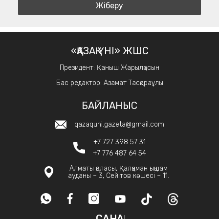
«ҚАЗАҚ ҮНІ» ЖШС
Президент: Қаныш Жарылқасын
Бас редактор: Азамат Тасқараұлы
БАЙЛАНЫС
qazaquni.gazeta@gmail.com
+7 727 398 57 31
+7 776 487 64 54
Алматы қаласы, Қалқаман ықшам
ауданы – 3, Сейітов көшесі – 11.
САНАҚ