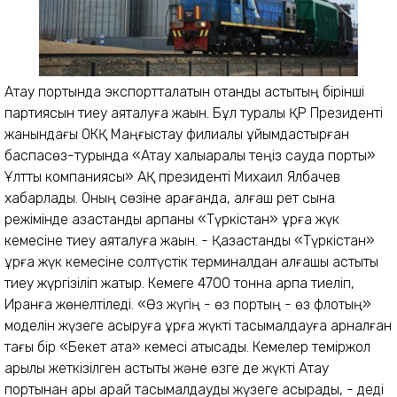
Ақтау портында экспортталатын отандық астықтың бірінші
партиясын тиеу аяқталуға жақын. Бұл туралы ҚР Президенті
жанындағы ОКҚ Маңғыстау филиалы ұйымдастырған
баспасөз-турында «Ақтау халықаралық теңіз сауда порты»
Ұлттық компаниясы» АҚ президенті Михаил Ялбачев
хабарлады. Оның сөзіне қарағанда, алғаш рет сынақ
режімінде қазақстандық арпаны «Түркістан» құрғақ жүк
кемесіне тиеу аяқталуға жақын. - Қазақстандық «Түркістан»
құрғақ жүк кемесіне солтүстік терминалдан алғашқы астықты
тиеу жүргізіліп жатыр. Кемеге 4700 тонна арпа тиеліп,
Иранға жөнелтіледі. «Өз жүгің - өз портың - өз флотың»
моделін жүзеге асыруға құрғақ жүкті тасымалдауға арналған
тағы бір «Бекет ата» кемесі қатысады. Кемелер теміржол
арқылы жеткізілген астықты және өзге де жүкті Ақтау
портынан ары қарай тасымалдауды жүзеге асырады, - деді