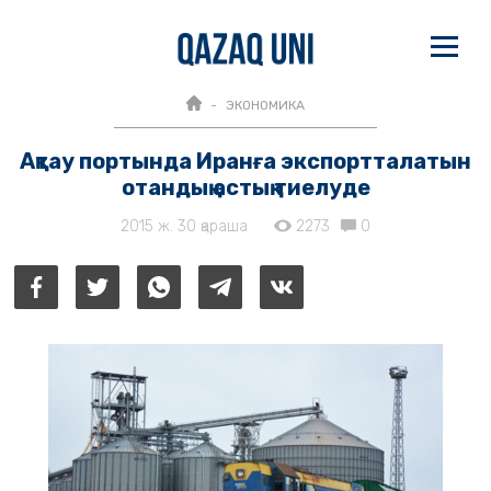
ЭКОНОМИКА
Ақтау портында Иранға экспортталатын
отандық астық тиелуде
2015 ж. 30 қараша
2273
0