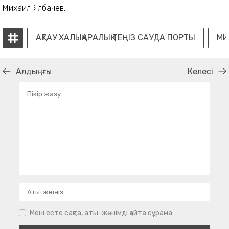
Михаил Ялбачев.
АҚТАУ ХАЛЫҚАРАЛЫҚ ТЕҢІЗ САУДА ПОРТЫ
МИ
Алдыңғы
Келесі
Мені есте сақта, аты-жөнімді қайта сұрама