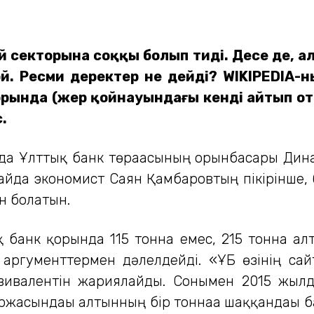
й секторына соққы болып тиді. Десе де, а
ой. Ресми деректер не дейді?
WIKIPEDIA-
н
орында (жер қойнауындағы кенді айтып от
.
нда Ұлттық банк төрағасының орынбасары Ди
айда экономист Саян Қамбаровтың пікірінше, 
ан болатын.
ық банк қорында 115 тонна емес, 215 тонна ал
 аргументтермен дәлелдейді. «ҰБ өзінің са
квивалентін жариялайды. Сонымен 2015 жылд
жасындағы алтынның бір тоннаға шаққандағы ба