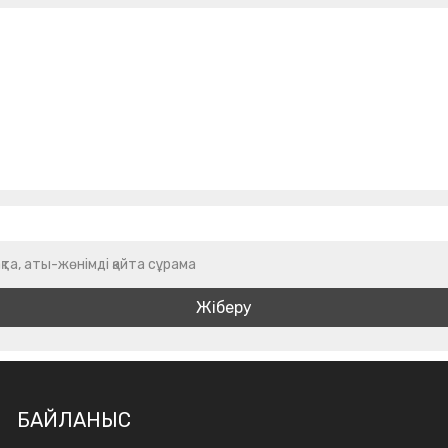
қта, аты-жөнімді қайта сұрама
БАЙЛАНЫС