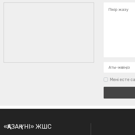
Мені есте са
«ҚАЗАҚ ҮНІ» ЖШС