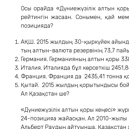
Осы орайда «Дүниежүзілік алтын қоры
рейтингін жасаған. Сонымен, қай ме
позицияда?
АҚШ. 2015 жылдың 30-қыркүйек айында
тың алтын-валюта резервінің 73,7 пай
Германия. Германияның алтын қоры 338
Италия. Италияда бұл көрсеткіш 2451,8
Франция. Франция да 2435,41 тонна қор
Қытай. 2015 жылдың қорытындысы бойын
Ал Қазақстан ше?
«Дүниежүзілік алтын қоры кеңесі» жү
24-позицияға жайғасқан. Ал 2010-жылы
Альберт Раудың айтуынша, Қазақстан 