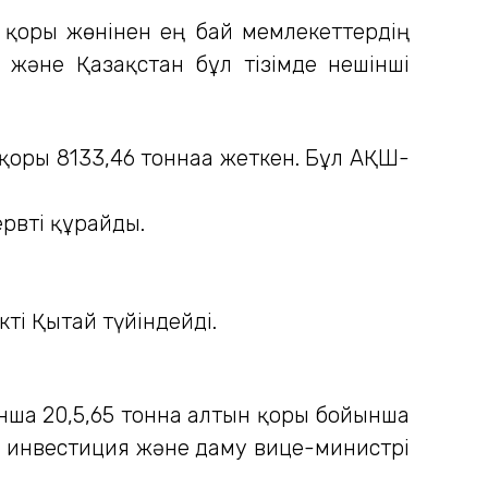
н қоры жөнінен ең бай мемлекеттердің
 және Қазақстан бұл тізімде нешінші
оры 8133,46 тоннаға жеткен. Бұл АҚШ-
рвті құрайды.
ті Қытай түйіндейді.
нша 20,5,65 тонна алтын қоры бойынша
ҚР инвестиция және даму вице-министрі