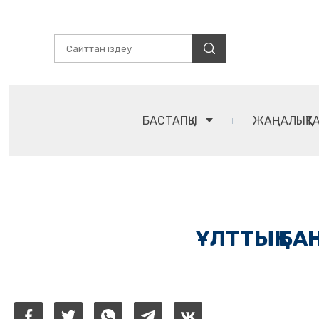
БАСТАПҚЫ
ЖАҢАЛЫҚТ
ҰЛТТЫҚ БА