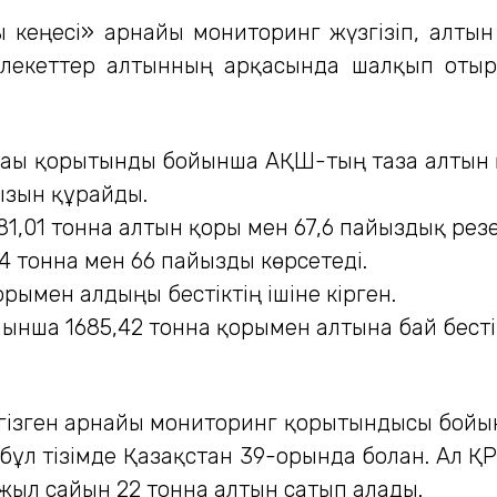
 кеңесі» арнайы мониторинг жүзгізіп, алты
млекеттер алтынның арқасында шалқып отыр
ғы қорытынды бойынша АҚШ-тың таза алтын қ
ызын құрайды.
1,01 тонна алтын қоры мен 67,6 пайыздық резе
4 тонна мен 66 пайызды көрсетеді.
ымен алдыңғы бестіктің ішіне кірген.
ша 1685,42 тонна қорымен алтынға бай бестік
ргізген арнайы мониторинг қорытындысы бойы
 бұл тізімде Қазақстан 39-орында болған. Ал 
жыл сайын 22 тонна алтын сатып алады.