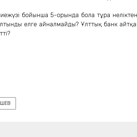
ниежүзі бойынша 5-орында бола тұра нелікте
алтынды елге айналмайды? Ұлттық банк айтқа
тті?
ЫШЕВ