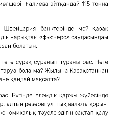
 мөлшері Ғалиева айтқандай 115 тонна
е Швейцария банктерінде ме? Қазақ
мдік нарықтағы «фьючерс» саудасындағы
зған болатын.
 төте сұрақ сұранып тұрғаны рас. Неге
йтаруға бола ма? Жылына Қазақстаннан
әне қандай мақсатта?
ас. Бүгінде әлемдік қаржы жүйесінде
ар, алтын резерві ұлттық валюта қорын
экономикалық тәуелсіздігін сақтап қалу