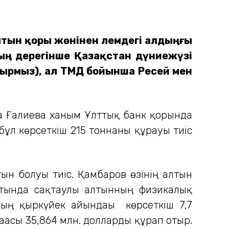
лтын қоры жөнінен әлемдегі алдыңғы
ың дерегінше Қазақстан дүниежүзі
ырмыз), ал ТМД бойынша Ресей мен
на Ғалиева ханым Ұлттық банк қорында
бұл көрсеткіш 215 тоннаны құрауы тиіс
тын болуы тиіс. Қамбаров өзінің алтын
йтында сақтаулы алтынның физикалық
ың қыркүйек айындағы көрсеткіш 7,7
ғасы 35,864 млн. долларды құрап отыр.