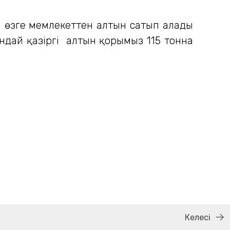
н өзге мемлекеттен алтын сатып алады
ндай қазіргі алтын қорымыз 115 тонна
Келесі