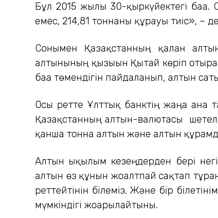
Бұл 2015 жылғы 30-қыркүйектегі баға
емес, 214,81 тоннаны құрауы тиіс», – 
Сонымен Қазақстанның қалған алты
алтынының қызығын Қытай көріп отырға
баға төмендігін пайдаланып, алтын сат
Осы ретте Ұлттық банктің жаңа ғана т
Қазақстанның алтын-валютасы шетелді
қанша тонна алтын және алтын құрамд
Алтын ықылым кезеңдерден бері негі
алтын өз құнын жоғалтпай сақтап тұрғ
реттейтінін білеміз. Және бір білетін
мүмкіндігі жоғарылайтыны.