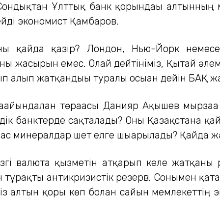
. Сондықтан Ұлттық банк қорындағы алтынның
дейді экономист Қамбаров.
ны қайда қазір? Лондон, Нью-Йорк немес
ны жасырын емес. Олай дейтініміз, Қытай әле
ып алып жатқандығы туралы осыған дейін БАҚ жа
ағайындалған төрағасы Данияр Ақышев мырзаға
к банктерде сақталады? Оны Қазақстанға қа
ас минералдар шет елге шығарылады? Қайда ж
згі валюта қызметін атқарып келе жатқаны р
ан тұрақты антикризистік резерв. Сонымен қат
іміз алтын қоры көп болған сайын мемлекеттің 