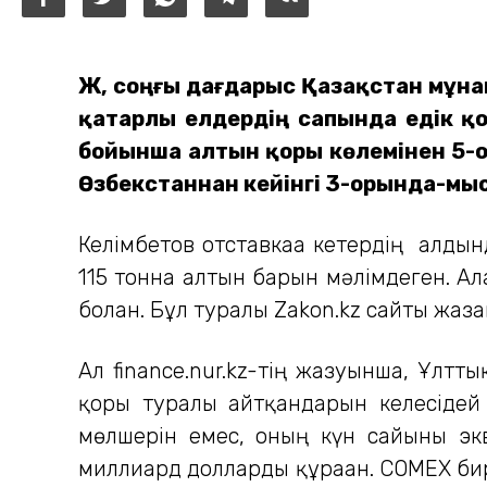
Жә, соңғы дағдарыс Қазақстан мұна
қатарлы елдердің сапында едік қ
бойынша алтын қоры көлемінен 5-
Өзбекстаннан кейінгі 3-орында-мыс
Келімбетов отставкаға кетердің алды
115 тонна алтын барын мәлімдеген. Ал
болған. Бұл туралы Zakon.kz сайты жазғ
Ал finance.nur.kz-тің жазуынша, Ұлтт
қоры туралы айтқандарын келесідей
мөлшерін емес, оның күн сайынғы э
миллиард долларды құраған. COMEX бир