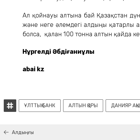
Ал қойнауы алтынға бай Қазақстан дү
және неге әлемдегі алдыңғы қатарлы 
болса, қалған 100 тонна алтын қайда ке
Нұргелді Әбдіғаниұлы
abai kz
ҰЛТТЫҚ БАНК
АЛТЫН ҚОРЫ
ДАНИЯР АҚ
Алдыңғы