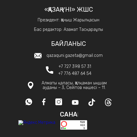
«ҚАЗАҚ ҮНІ» ЖШС
Президент: Қаныш Жарылқасын
Бас редактор: Азамат Тасқараұлы
БАЙЛАНЫС
qazaquni.gazeta@gmail.com
+7 727 398 57 31
+7 776 487 64 54
Алматы қаласы, Қалқаман ықшам
ауданы – 3, Сейітов көшесі – 11.
САНАҚ