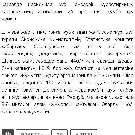
қағаздар нарығында әуе кемелерін құрастыруышы
кәсіпорынның акциялары 26 процентке қымбаттауы
мүмкін.
Елімізде жарты миллионға жуық адам жұмыссыз жүр. Бұл
туралы Экономика министрлігінің Статистика комитеті
хабарлады. Зерттеулерге сай, соңғы екі айда
жұмыссыздық деңгейінің көрсеткіштері өзгермеген.
Шілдеде жұмыссыздар саны 440,9 мың адамды құрады.
Яғни халықтың 4,8 % бос жүр. Статистика мәліметтеріне
сәйкес, Жұмыспен қамту органдарында 2019 жылғы шілде
айының соңында 170 мыңнан астам адам жұмыссыз
ретінде тіркелген. Дегенмен, елімізде кәсібін тауып еңбек
етіп жүргендер де аз емес. Республика экономикасында
8,8 миллион адам жұмыспен қамтылған. Олардың көбі
жалдамалы жұмысшы.