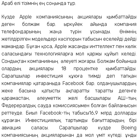
Араб елі тізімнің ең соңында тұр.
Күзде Apple компаниясының акциялары қымбаттайды
деген болжам бар. Қыркүйек айында компания
телефондарының жаңа түрін ұсынады. Өнімнің
жетілдірілген модельдері кәсіпорын табысын еселейді дейді
мамандар. Бұған қоса, Apple жасанды инттеллект пен көлік
саласындағы технологияларға мол қаржы құйып келеді.
Сондықтан компанияның әлеуеті жоғары. Болжам бойынша
олардың акциялары 18 процентке қымбаттайды.
Сарапшылар инвестиция құюға тиімді деп тапқан
компаниялар қатараныда Facebook бар. Қолданушылардың
жеке басына қатысты ақпаратты таратты дегенге
қарамастан, әлеуметтік желі басшылары АҚШ-тың
Федерералдық сауда комиссиясымен болған байланысын
реттеуде. Биыл Facebook-тің табысы16,9 млрд долларды
құраған. Инвестициялық тартымды бағыттарыдың бірі
авиация саласы. Сарапшылар күзде Boeing
компаниясының акцияларынан да мол үміт күтеді. Құнды