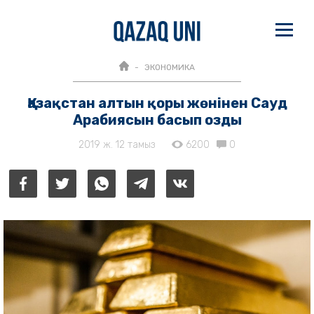
ЭКОНОМИКА
Қазақстан алтын қоры жөнінен Сауд
Арабиясын басып озды
2019 ж. 12 тамыз
6200
0