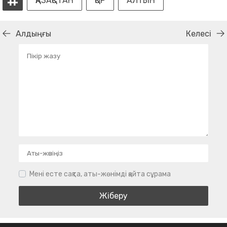
ҚАЗАҚСТАН
ҚОР
АЛТЫН
Алдыңғы
Келесі
Мені есте сақта, аты-жөнімді қайта сұрама