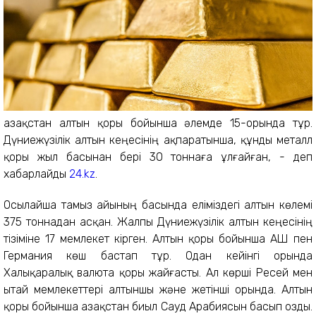
Қазақстан алтын қоры бойынша әлемде 15-орында тұр.
Дүниежүзілік алтын кеңесінің ақпаратынша, құнды металл
қоры жыл басынан бері 30 тоннаға ұлғайған, - деп
хабарлайды
24.kz
.
Осылайша тамыз айының басында еліміздегі алтын көлемі
375 тоннадан асқан. Жалпы Дүниежүзілік алтын кеңесінің
тізіміне 17 мемлекет кірген. Алтын қоры бойынша АҚШ пен
Германия көш бастап тұр. Одан кейінгі орында
Халықаралық валюта қоры жайғасты. Ал көрші Ресей мен
Қытай мемлекеттері алтыншы және жетінші орында. Алтын
қоры бойынша Қазақстан биыл Сауд Арабиясын басып озды.