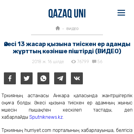
ВИДЕО
Әкесі 13 жасар қызына тиіскен ер адамды
жұрттың көзінше піштірді (ВИДЕО)
2018 ж. 16 шілде
76799
56
Түркияның астанасы Анкара қаласында жантүршігерлік
оқиға болды. Әкесі қызына тиіскен ер адамның жыныс
мүшесін пышақпен кескілеп тастады, деп
хабарлайды
Sputniknews.kz.
Түркияның hurriyet.com порталының хабарлауынша, белгісіз