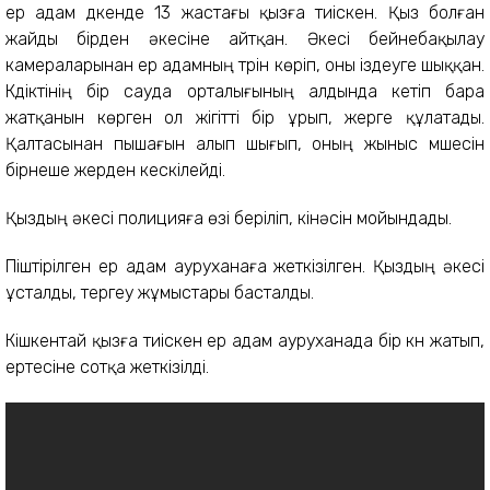
ер адам дүкенде 13 жастағы қызға тиіскен. Қыз болған
жайды бірден әкесіне айтқан. Әкесі бейнебақылау
камераларынан ер адамның түрін көріп, оны іздеуге шыққан.
Күдіктінің бір сауда орталығының алдында кетіп бара
жатқанын көрген ол жігітті бір ұрып, жерге құлатады.
Қалтасынан пышағын алып шығып, оның жыныс мүшесін
бірнеше жерден кескілейді.
Қыздың әкесі полицияға өзі беріліп, кінәсін мойындады.
Піштірілген ер адам ауруханаға жеткізілген. Қыздың әкесі
ұсталды, тергеу жұмыстары басталды.
Кішкентай қызға тиіскен ер адам ауруханада бір күн жатып,
ертесіне сотқа жеткізілді.