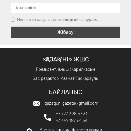
Мені есте сақта, аты-жөнімді қайта сұрама
«ҚАЗАҚ ҮНІ» ЖШС
Президент: Қаныш Жарылқасын
Бас редактор: Азамат Тасқараұлы
БАЙЛАНЫС
qazaquni.gazeta@gmail.com
+7 727 398 57 31
+7 776 487 64 54
Алматы қаласы, Қалқаман ықшам