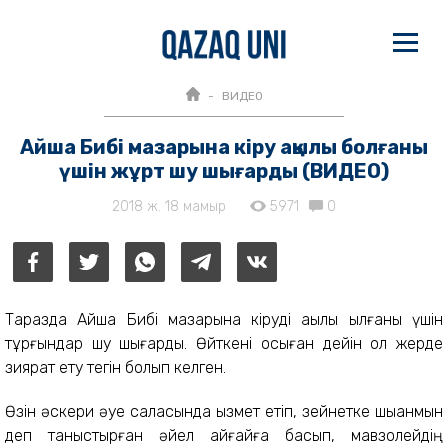
ВИДЕО
Айша Бибі мазарына кіру ақылы болғаны
үшін жұрт шу шығарды (ВИДЕО)
2018 ж. 18 мамыр
5971
0
Таразда Айша Бибі мазарына кіруді ақылы қылғаны үшін
тұрғындар шу шығарды. Өйткені осыған дейін ол жерде
зиярат ету тегін болып келген.
Өзін әскери әуе саласында қызмет етіп, зейнетке шыққанмын
деп таныстырған әйел айғайға басып, мавзолейдің