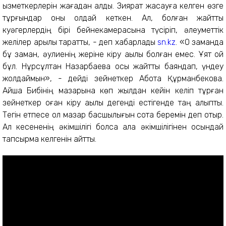
қызметкерлерін жағадан алды. Зиярат жасауға келген өзге
тұрғындар оны қолдай кеткен. Ал, болған жайтты
куәгерлердің бірі бейнекамерасына түсіріп, әлеуметтік
желілер арқылы таратты, - деп хабарлады
sn.kz
. «О заманда
бұ заман, әулиенің жеріне кіру ақылы болған емес. Ұят қой
бұл. Нұрсұлтан Назарбаевқа осы жайтты баяндап, үндеу
жолдаймын», - дейді зейнеткер Ақбота Құрманбекова.
Айша Бибінің мазарына көп жылдан кейін келіп тұрған
зейнеткер оған кіру ақылы дегенді естігенде таң қалыпты.
Тегін етпесе ол мазар басшылығын сотқа беремін деп отыр.
Ал кесененің әкімшілігі болса қала әкімшілігінен осындай
тапсырма келгенін айтты.