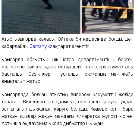
Атыс Қызылорда қаласы, Әйтеке би көшесінде болды, деп
хабарлайды
Qamshy.kz
ақпарат агенттігі.
Қызылорда облыстық ішкі істер департаментінің берген
мәліметіне сәйкес, қазір сотқа дейінгі тексеру жұмыстары
басталды. Сезіктілер ұсталды, оқиғаның мән-жайы
анықталып жатыр.
Қызылордада болған атыстың видеосы әлеуметтік желіде
тараған. Видеодан ер адамның сөмкеден қаруға ұқсас
затты алып шыққанын көруге болады. Көшеде кетіп бара
жатқан қыздар жақын маңдағы ғимаратқа жүгіріп кірген.
Артынша оқ даусына ұқсас дыбыстар шыққан.