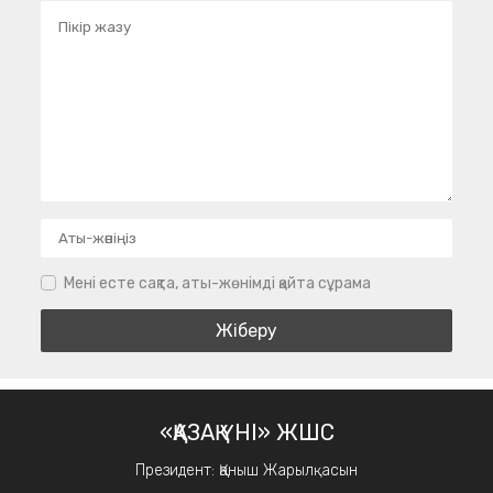
Мені есте сақта, аты-жөнімді қайта сұрама
«ҚАЗАҚ ҮНІ» ЖШС
Президент: Қаныш Жарылқасын