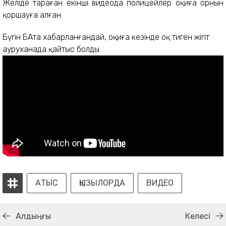
Желіде тараған екінші видеода полицейлер оқиға орнын
қоршауға алған.
Бүгін БАҚта хабарланғандай, оқиға кезінде оқ тиген жігіт
ауруханада қайтыс болды.
АТЫС
ҚЫЗЫЛОРДА
ВИДЕО
Алдыңғы
Келесі