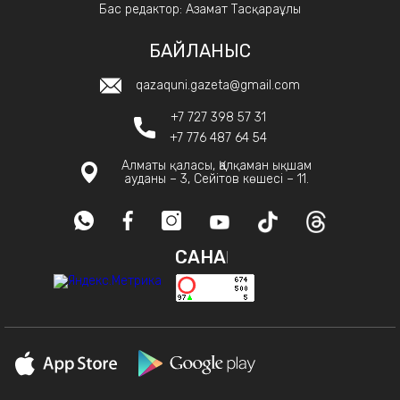
Бас редактор: Азамат Тасқараұлы
БАЙЛАНЫС
qazaquni.gazeta@gmail.com
+7 727 398 57 31
+7 776 487 64 54
Алматы қаласы, Қалқаман ықшам
ауданы – 3, Сейітов көшесі – 11.
САНАҚ