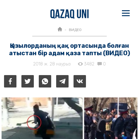
ВИДЕО
Қызылорданың қақ ортасында болған
атыстан бір адам қаза тапты (ВИДЕО)
2018 ж. 28 наурыз
3482
0