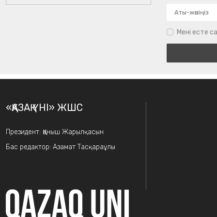
Мені есте са
«ҚАЗАҚ ҮНІ» ЖШС
Президент: Қаныш Жарылқасын
Бас редактор: Азамат Тасқараұлы