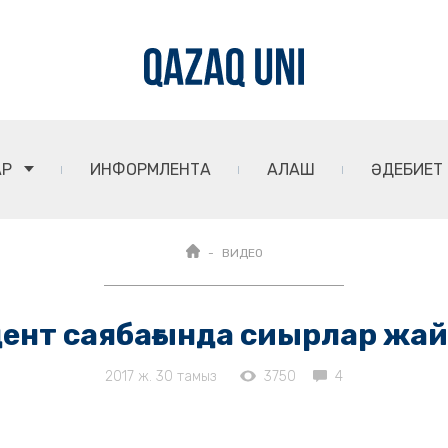
АР
ИНФОРМЛЕНТА
АЛАШ
ӘДЕБИЕТ
ВИДЕО
дент саябағында сиырлар жа
2017 ж. 30 тамыз
3750
4