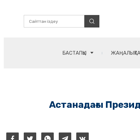
БАСТАПҚЫ
ЖАҢАЛЫҚТ
Астанадағы Прези