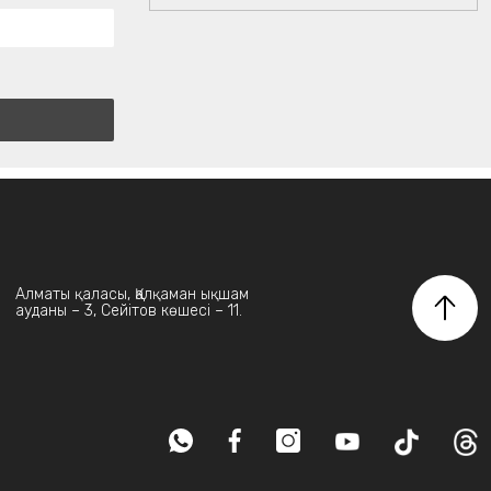
Алматы қаласы, Қалқаман ықшам
ауданы – 3, Сейітов көшесі – 11.