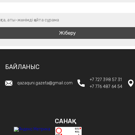
қта, аты-жөнімді қайта сұрама
БАЙЛАНЫС
+7 727 398 57 31
qazaquni.gazeta@gmail.com
+7 776 487 64 54
САНАҚ