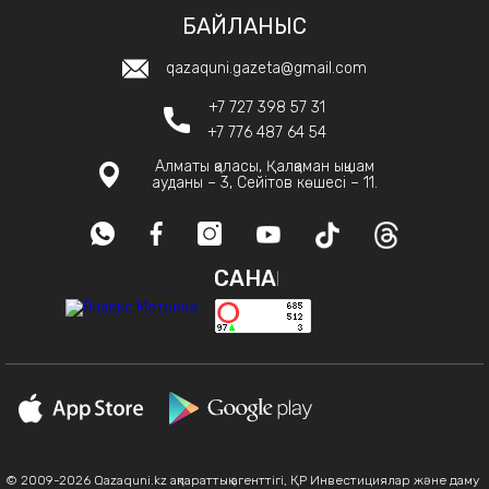
БАЙЛАНЫС
qazaquni.gazeta@gmail.com
+7 727 398 57 31
+7 776 487 64 54
Алматы қаласы, Қалқаман ықшам
ауданы – 3, Сейітов көшесі – 11.
САНАҚ
© 2009-2026 Qazaquni.kz ақпараттық агенттігі, ҚР Инвестициялар және даму