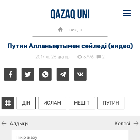
ВИДЕО
Путин Алланың атымен сөйледі (видео)
2017 ж. 26 қаңтар
3796
2
ДІН
ИСЛАМ
МЕШІТ
ПУТИН
Алдыңғы
Келесі