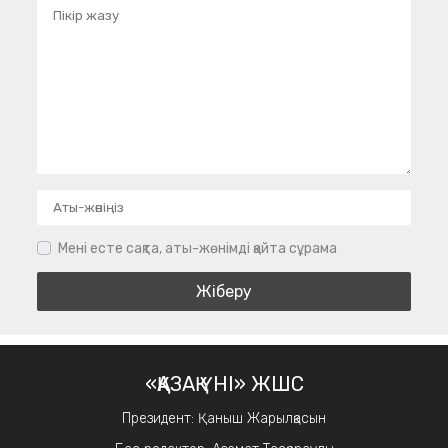
Мені есте сақта, аты-жөнімді қайта сұрама
«ҚАЗАҚ ҮНІ» ЖШС
Президент: Қаныш Жарылқасын