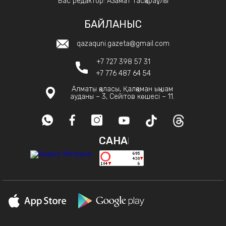
Бас редактор: Азамат Тасқараұлы
БАЙЛАНЫС
qazaquni.gazeta@gmail.com
+7 727 398 57 31
+7 776 487 64 54
Алматы қаласы, Қалқаман ықшам
ауданы – 3, Сейітов көшесі – 11.
САНАҚ