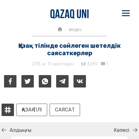
ВИДЕО
Қазақ тілінде сөйлеген шетелдік
саясаткерлер
2015 ж. 19 желтоқсан
3289
1
ҚАЗАҚ ТІЛІ
САЯСАТ
Алдыңғы
Келесі