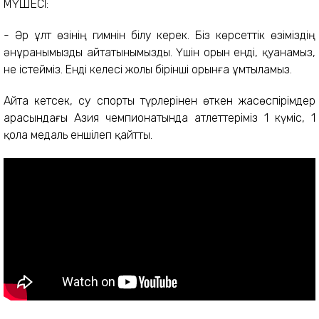
МҮШЕСІ:
- Әр ұлт өзінің гимнін білу керек. Біз көрсеттік өзіміздің
әнұранымызды айтатынымызды. Үшін орын енді, қуанамыз,
не істейміз. Енді келесі жолы бірінші орынға ұмтыламыз.
Айта кетсек, су спорты түрлерінен өткен жасөспірімдер
арасындағы Азия чемпионатында атлеттеріміз 1 күміс, 1
қола медаль еншілеп қайтты.