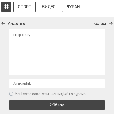
СПОРТ
ВИДЕО
ӘНҰРАН
Алдыңғы
Келесі
Мені есте сақта, аты-жөнімді қайта сұрама