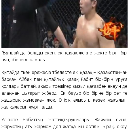
"Бұндай да болады екен, екі қазақ жекпе-жекте бірін-бірі
аяп, төбелесе алмады.
Қытайда өткен ережесіз төбелесте екі қазақ – Қазақстаннан
барған Айбек пен қытайлық қазақ Ғабит бір-бірін ұруға
қолдары батпай, ақыры төрешілер қызыл қағазбен екеуін де
алаңнан шығарып жіберді. Екі бауыр бір-біріне бір рет те
жұдырық жұмсаған жоқ. Өтірік алысып, кезек жығылып,
жұлқыласып жүріп алды.
Үзілісте Ғабиттың жаттықтырушылары «аямай ойна,
жарыстың аты жарыс» деп жатқанын естідік. Бірақ, екеуі