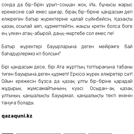
сонда да бір-бірін ұрып-соққан жоқ. Иә, бұнысы жарыс
ережесіне сай емес шығар, бірақ бір-біріне қандасым деп
елжіреген батыр жүректеріне қалай сүйінбейсің. Қазақты
қазақ осылай аяп, құрметтейтін, жақсы көретін болса бізге
ең үлкен атақ-абырой, даңқ-мәртебе сол емес пе!
Батыр жүректері бауырларына деген мейірімге бай
баһадүрлеріміз көп болсын!"
Бірі қандасым десе, бірі Ата жұрттың топтырағына табаны
тиген бауырына деген құрметі! Еркісіз жүрек елжіретер сәт!
Ойын ережесін бұзса да қазақ ұлты бір-біріне қарадай
жұдырық жұмсамайтынынң куәсі. Осыдан-ақ қазақ
ұлтының қаншалықты бауырмал, қаншалықты текті екенін
тануға болады.
qazaquni.kz