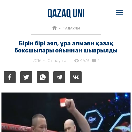
ТАҢДАУЛЫ
Бірін бірі аяп, ұра алмаған қазақ
боксшылары ойыннан шығарылды
2016 ж. 07 наурыз
4673
4