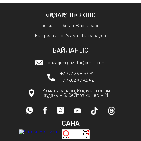
«ҚАЗАҚ ҮНІ» ЖШС
Президент: Қаныш Жарылқасын
Бас редактор: Азамат Тасқараұлы
БАЙЛАНЫС
qazaquni.gazeta@gmail.com
+7 727 398 57 31
+7 776 487 64 54
Алматы қаласы, Қалқаман ықшам
ауданы – 3, Сейітов көшесі – 11.
САНАҚ