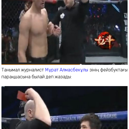
Танымал журналист
Мұрат Алмасбекұлы
өзінің фейзбуктағы
парақшасына былай деп жазады: