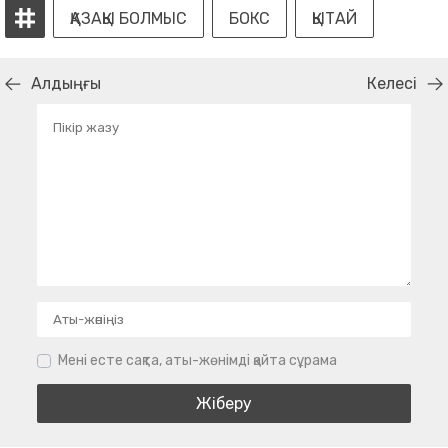
ҚАЗАҚЫ БОЛМЫС
БОКС
ҚЫТАЙ
Алдыңғы
Келесі
Мені есте сақта, аты-жөнімді қайта сұрама