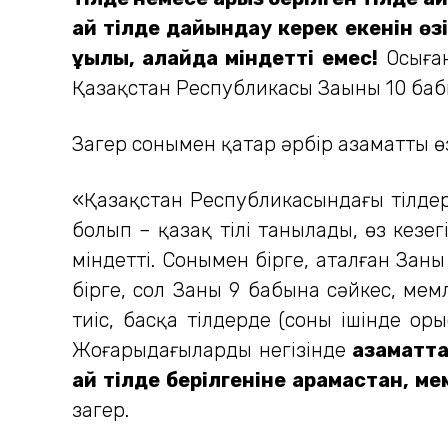
қай тілде дайындау керек екенін ө
құқылы, алайда міндетті емес!
Осыған
Қазақстан Республикасы Заңының 10 бабы
Заңгер сонымен қатар әрбір азаматтың өз
«Қазақстан Республикасындағы тілдер
болып – қазақ тілі танылады, өз кезе
міндетті. Сонымен бірге, аталған Заңн
бірге, сол Заңның 9 бабына сәйкес, ме
тиіс, басқа тілдерде (соның ішінде о
Жоғарыдағылардың негізінде
азаматта
қай тілде берілгеніне қарамастан, мем
заңгер.