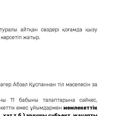
туралы айтқан сөздері қоғамда қызу
 көрсетіп жатыр.
ңгер Абзал Құспаннан тіл мәселесін заң
ың 11 бабының талаптарына сәйкес,
екеттік емес ұйымдармен
мемлекеттік
, хат т.б.) қараушы субъект, жауапты