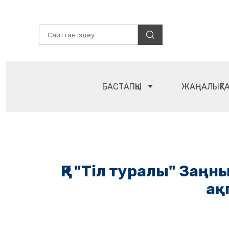
БАСТАПҚЫ
ЖАҢАЛЫҚТ
ҚР "Тіл туралы" Заңн
ақ