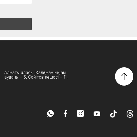
Алматы қаласы, Қалқаман ықшам
ауданы – 3, Сейітов көшесі – 11.