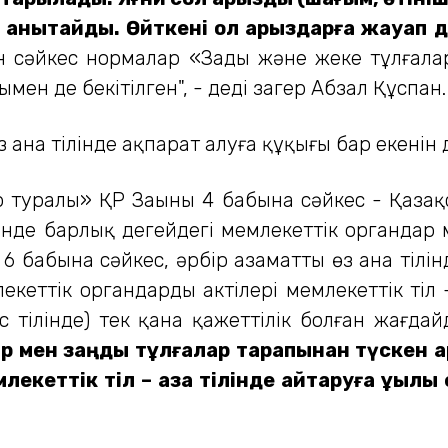
зі анықтайды. Өйткені ол арыздарға жауап
 сәйкес нормалар «Заңды және жеке тұлғалар
мен де бекітілген", - деді заңгер Абзал Құспан.
 ана тілінде ақпарат алуға құқығы бар екенін д
 туралы» ҚР Заңының 4 бабына сәйкес - Қазақ
гінде барлық деңгейдегі мемлекеттік органдар
ың 6 бабына сәйкес, әрбір азаматтың өз ана тіл
млекеттік органдардың актілері мемлекеттік ті
рыс тілінде) тек қана қажеттілік болған жағда
р мен заңды тұлғалар тарапынан түскен 
лекеттік тіл – қазақ тілінде қайтаруға құқылы