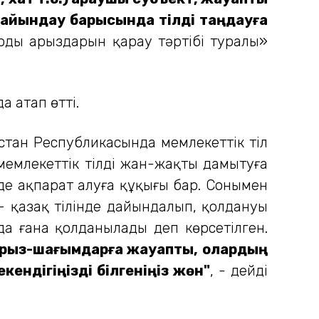
 дайындау барысында тілді таңдауға
дың арыздарын қарау тәртібі туралы»
а атап өтті.
стан Республикасында мемлекеттік тіл
 мемлекеттік тілді жан-жақты дамытуға
інде ақпарат алуға құқығы бар. Сонымен
л – қазақ тілінде дайындалып, қолдануы
йда ғана қолданылады деп көрсетілген.
арыз-шағымдарға жауапты, олардың
 екендігіңізді білгеніңіз жөн"
, - дейді