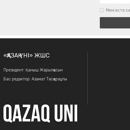
Мені есте са
«ҚАЗАҚ ҮНІ» ЖШС
Президент: Қаныш Жарылқасын
Бас редактор: Азамат Тасқараұлы