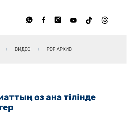
ВИДЕО
PDF АРХИВ
маттың өз ана тілінде
гер