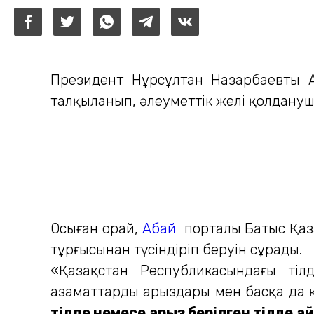
Президент Нұрсұлтан Назарбаевтың 
талқыланып, әлеуметтік желі қолдануш
Осыған орай,
Абай
порталы Батыс Қаза
тұрғысынан түсіндіріп беруін сұрады.
«Қазақстан Республикасындағы тіл
азаматтардың арыздары мен басқа да
тілде немесе арыз берілген тілде қ