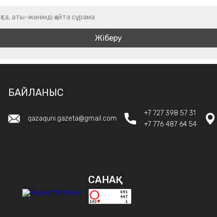
қта, аты-жөнімді қайта сұрама
БАЙЛАНЫС
+7 727 398 57 31
qazaquni.gazeta@gmail.com
+7 776 487 64 54
САНАҚ