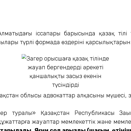
Алматыдағы іссапары барысында қазақ тілі 
ылары түрлі формада өздерінің қарсылықтарын
қстан облысы адвокаттар алқасының мүшесі, за
дер туралы» Қазақстан Республикасы Заңын
 құжаттарға жауаптар мемлекеттік және мемл
айтарылады.
Яғни сол арызды (шағым, өтініш