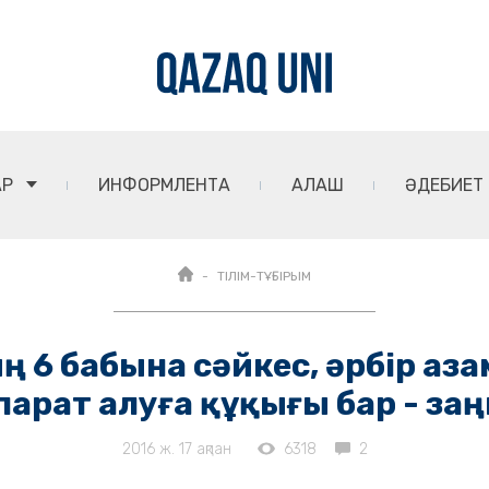
АР
ИНФОРМЛЕНТА
АЛАШ
ӘДЕБИЕТ
ТІЛІМ-ТҰҒЫРЫМ
ың 6 бабына сәйкес, әрбір аза
парат алуға құқығы бар - заң
2016 ж. 17 ақпан
6318
2