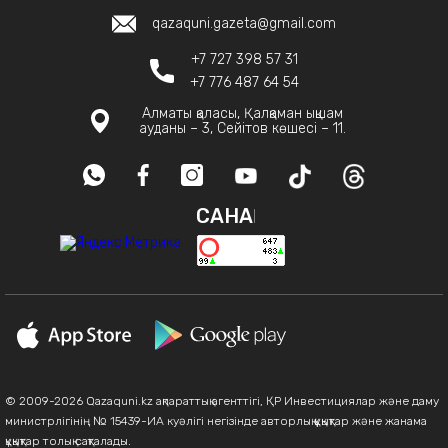
qazaquni.gazeta@gmail.com
+7 727 398 57 31
+7 776 487 64 54
Алматы қаласы, Қалқаман ықшам
ауданы – 3, Сейітов көшесі – 11.
САНАҚ
© 2009-2026 Qazaquni.kz ақпараттық агенттігі, ҚР Инвестициялар және даму
министрлігінің № 15439-ИА куәлігі негізінде авторлық құқықтар және жанама
құқықтар толық сақталады.