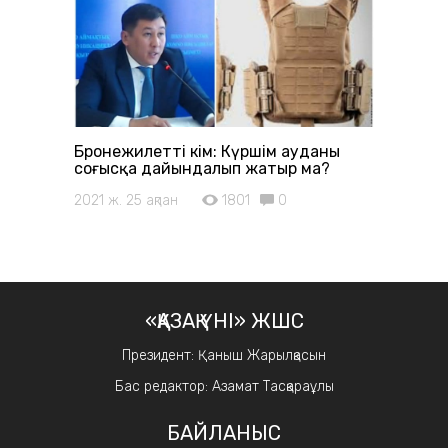
Бронежилетті әкім: Күршім ауданы
соғысқа дайындалып жатыр ма?
2021 ж. 25 ақпан
1801
0
«ҚАЗАҚ ҮНІ» ЖШС
Президент: Қаныш Жарылқасын
Бас редактор: Азамат Тасқараұлы
БАЙЛАНЫС