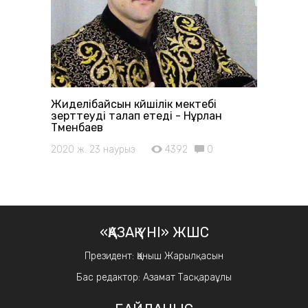
Жиделібайсын күйшілік мектебі
зерттеуді талап етеді - Нұрлан
Түменбаев
2020 ж. 23 наурыз
4392
0
«ҚАЗАҚ ҮНІ» ЖШС
Президент: Қаныш Жарылқасын
Бас редактор: Азамат Тасқараұлы