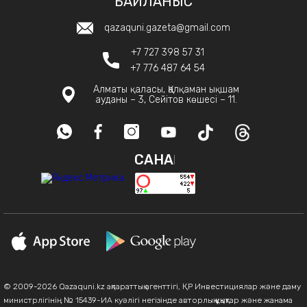
БАЙЛАНЫС
qazaquni.gazeta@gmail.com
+7 727 398 57 31
+7 776 487 64 54
Алматы қаласы, Қалқаман ықшам
ауданы – 3, Сейітов көшесі – 11.
САНАҚ
© 2009-2026 Qazaquni.kz ақпараттық агенттігі, ҚР Инвестициялар және даму
министрлігінің № 15439-ИА куәлігі негізінде авторлық құқықтар және жанама