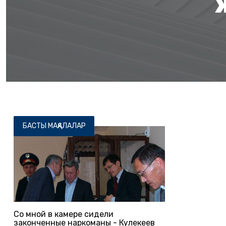
БАСТЫ МАҚАЛАЛАР
Со мной в камере сидели
законченные наркоманы - Кулекеев