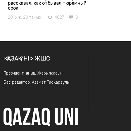
рассказал, как отбывал тюремный
срок
2016 ж. 20 тамыз
4827
0
«ҚАЗАҚ ҮНІ» ЖШС
Президент: Қаныш Жарылқасын
Бас редактор: Азамат Тасқараұлы