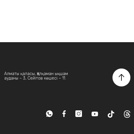
Алматы қаласы, Қалқаман ықшам
ауданы – 3, Сейітов көшесі – 11.