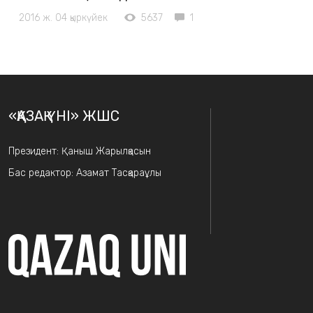
2016 ж. 04 қыркүйек
5637
1
«ҚАЗАҚ ҮНІ» ЖШС
Президент: Қаныш Жарылқасын
Бас редактор: Азамат Тасқараұлы