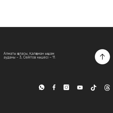
Алматы қаласы, Қалқаман ықшам
ауданы – 3, Сейітов көшесі – 11.