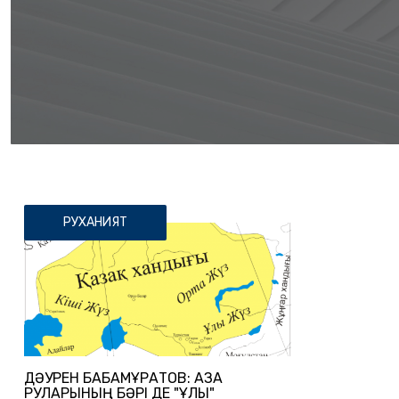
РУХАНИЯТ
ДӘУРЕН БАБАМҰРАТОВ: ҚАЗАҚ
РУЛАРЫНЫҢ БӘРІ ДЕ "ҰЛЫ"