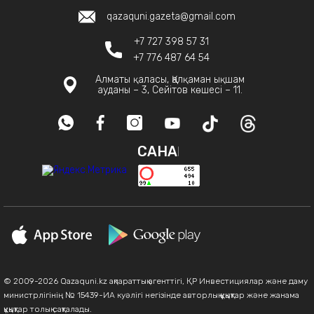
qazaquni.gazeta@gmail.com
+7 727 398 57 31
+7 776 487 64 54
Алматы қаласы, Қалқаман ықшам
ауданы – 3, Сейітов көшесі – 11.
САНАҚ
© 2009-2026 Qazaquni.kz ақпараттық агенттігі, ҚР Инвестициялар және даму
министрлігінің № 15439-ИА куәлігі негізінде авторлық құқықтар және жанама
құқықтар толық сақталады.