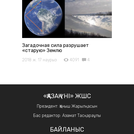
Загадочная сила разрушает
«старую» Землю
2018 ж. 17 наурыз
4091
4
«ҚАЗАҚ ҮНІ» ЖШС
Президент: Қаныш Жарылқасын
Бас редактор: Азамат Тасқараұлы
БАЙЛАНЫС