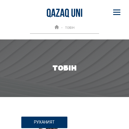
ТОҒЫН
ТОҒЫН
РУХАНИЯТ