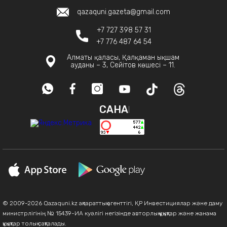
qazaquni.gazeta@gmail.com
+7 727 398 57 31
+7 776 487 64 54
Алматы қаласы, Қалқаман ықшам
ауданы – 3, Сейітов көшесі – 11.
САНАҚ
© 2009-2026 Qazaquni.kz ақпараттық агенттігі, ҚР Инвестициялар және даму
министрлігінің № 15439-ИА куәлігі негізінде авторлық құқықтар және жанама
құқықтар толық сақталады.