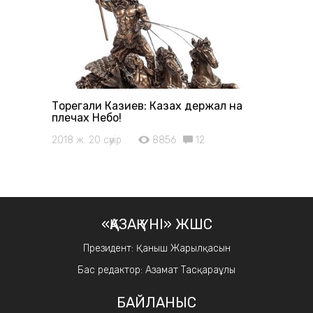
Торегали Казиев: Казах держал на
плечах Небо!
2018 ж. 20 сәуір
8856
12
«ҚАЗАҚ ҮНІ» ЖШС
Президент: Қаныш Жарылқасын
Бас редактор: Азамат Тасқараұлы
БАЙЛАНЫС