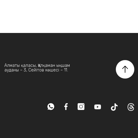
Алматы қаласы, Қалқаман ықшам
ауданы – 3, Сейітов көшесі – 11.