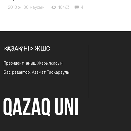
2018 ж. 08 маусым
10463
4
«ҚАЗАҚ ҮНІ» ЖШС
Президент: Қаныш Жарылқасын
Бас редактор: Азамат Тасқараұлы