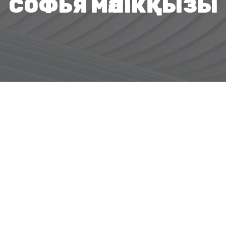
СОФЬЯ МӘЛІКҚЫЗЫ