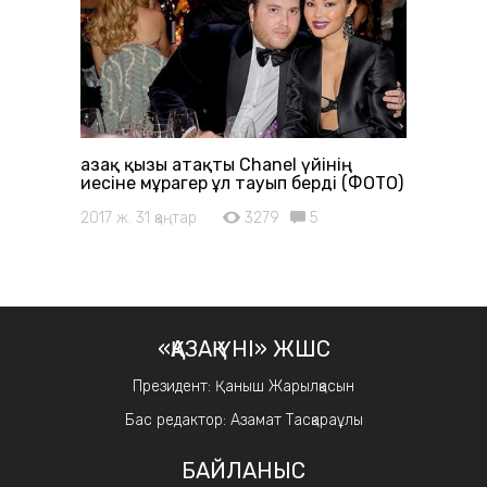
Қазақ қызы атақты Chanel үйінің
иесіне мұрагер ұл тауып берді (ФОТО)
2017 ж. 31 қаңтар
3279
5
«ҚАЗАҚ ҮНІ» ЖШС
Президент: Қаныш Жарылқасын
Бас редактор: Азамат Тасқараұлы
БАЙЛАНЫС