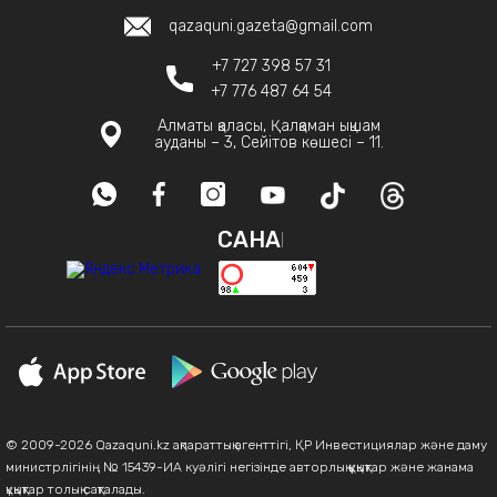
qazaquni.gazeta@gmail.com
+7 727 398 57 31
+7 776 487 64 54
Алматы қаласы, Қалқаман ықшам
ауданы – 3, Сейітов көшесі – 11.
САНАҚ
© 2009-2026 Qazaquni.kz ақпараттық агенттігі, ҚР Инвестициялар және даму
министрлігінің № 15439-ИА куәлігі негізінде авторлық құқықтар және жанама
құқықтар толық сақталады.