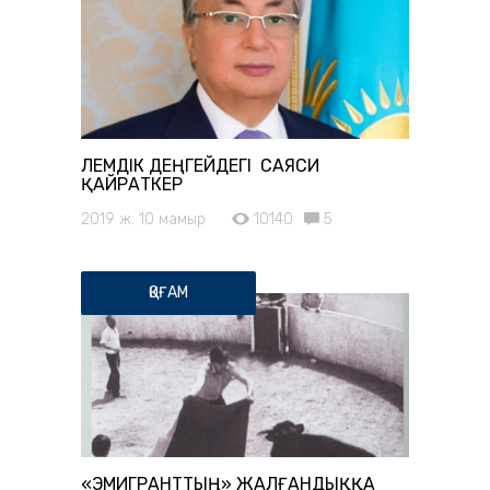
ӘЛЕМДІК ДЕҢГЕЙДЕГІ САЯСИ
ҚАЙРАТКЕР
2019 ж. 10 мамыр
10140
5
ҚОҒАМ
«ЭМИГРАНТТЫҢ» ЖАЛҒАНДЫҚҚА