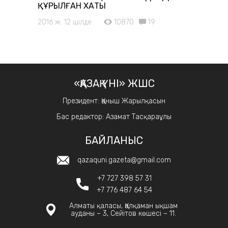
ҚҰРЫЛҒАН ХАТЫ
2016 ж. 12 шілде
10870
19
«ҚАЗАҚ ҮНІ» ЖШС
Президент: Қаныш Жарылқасын
Бас редактор: Азамат Тасқараұлы
БАЙЛАНЫС
qazaquni.gazeta@gmail.com
+7 727 398 57 31
+7 776 487 64 54
Алматы қаласы, Қалқаман ықшам
ауданы – 3, Сейітов көшесі – 11.