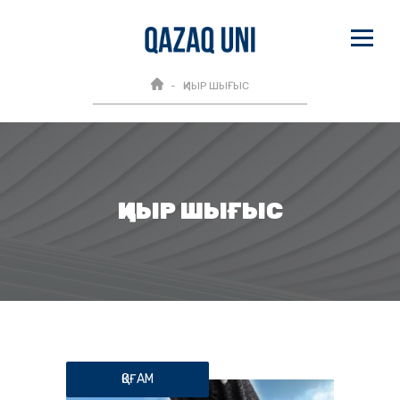
ҚИЫР ШЫҒЫС
ҚИЫР ШЫҒЫС
ҚОҒАМ