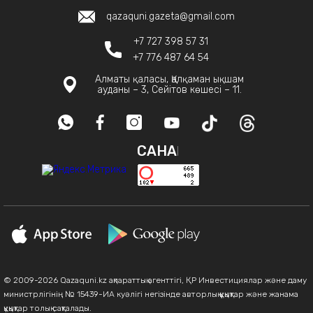
qazaquni.gazeta@gmail.com
+7 727 398 57 31
+7 776 487 64 54
Алматы қаласы, Қалқаман ықшам
ауданы – 3, Сейітов көшесі – 11.
САНАҚ
© 2009-2026 Qazaquni.kz ақпараттық агенттігі, ҚР Инвестициялар және даму
министрлігінің № 15439-ИА куәлігі негізінде авторлық құқықтар және жанама
құқықтар толық сақталады.