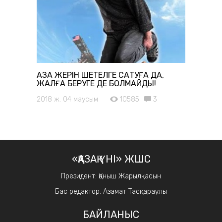
ҚАЗАҚ ЖЕРІН ШЕТЕЛГЕ САТУҒА ДА,
ЖАЛҒА БЕРУГЕ ДЕ БОЛМАЙДЫ!
2018 ж. 04 маусым
10585
3
«ҚАЗАҚ ҮНІ» ЖШС
Президент: Қаныш Жарылқасын
Бас редактор: Азамат Тасқараұлы
БАЙЛАНЫС