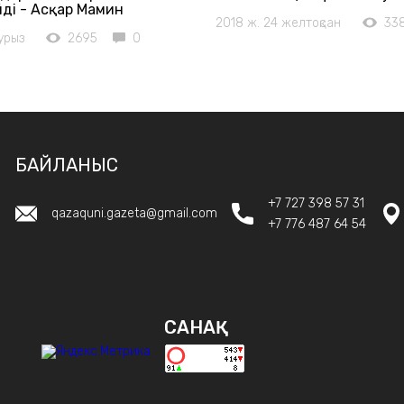
ді - Асқар Мамин
2018 ж. 24 желтоқсан
33
урыз
2695
0
БАЙЛАНЫС
+7 727 398 57 31
qazaquni.gazeta@gmail.com
+7 776 487 64 54
САНАҚ