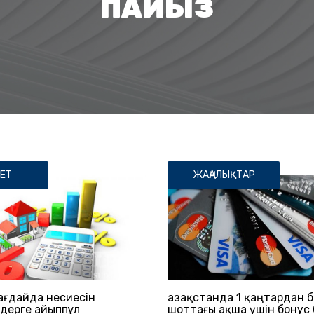
ПАЙЫЗ
ЕТ
ЖАҢАЛЫҚТАР
ғдайда несиесін
Қазақстанда 1 қаңтардан 
ндерге айыппұл
шоттағы ақша үшін бонус 