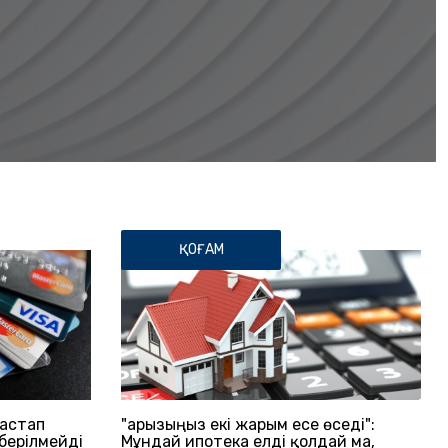
ҚОҒАМ
бастап
"Қарызыңыз екі жарым есе өседі":
берілмейді
Мұндай ипотека елді қолдай ма,