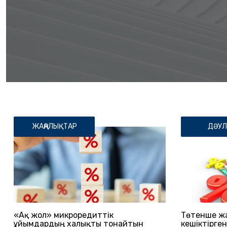
ЖАҢАЛЫҚТАР
ДӘУЛ
«Ақ жол» микроредиттік
Төтенше жа
ұйымдардың халықты тонайтын
кешіктірге