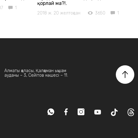
қорлай ма?!.
87
1
2018 ж. 20 желтоқсан
3650
1
Алматы қаласы, Қалқаман ықшам
ауданы – 3, Сейітов көшесі – 11.