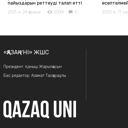
пайыздарын реттеуді талап етті
есептелмей
2021 ж. 24 қараша
2034
0
2020 ж. 17 на
«ҚАЗАҚ ҮНІ» ЖШС
Президент: Қаныш Жарылқасын
Бас редактор: Азамат Тасқараұлы