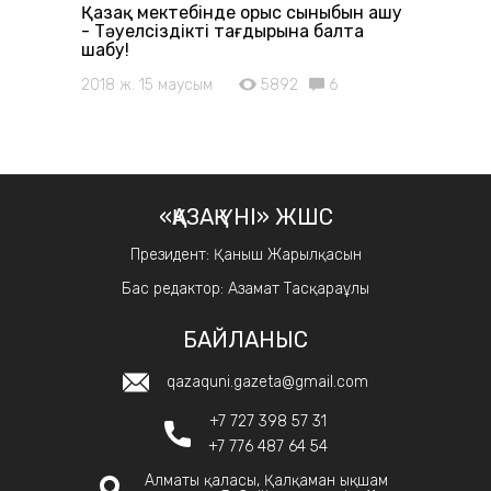
Қазақ мектебінде орыс сыныбын ашу
- Тәуелсіздіктің тағдырына балта
шабу!
2018 ж. 15 маусым
5892
6
«ҚАЗАҚ ҮНІ» ЖШС
Президент: Қаныш Жарылқасын
Бас редактор: Азамат Тасқараұлы
БАЙЛАНЫС
qazaquni.gazeta@gmail.com
+7 727 398 57 31
+7 776 487 64 54
Алматы қаласы, Қалқаман ықшам