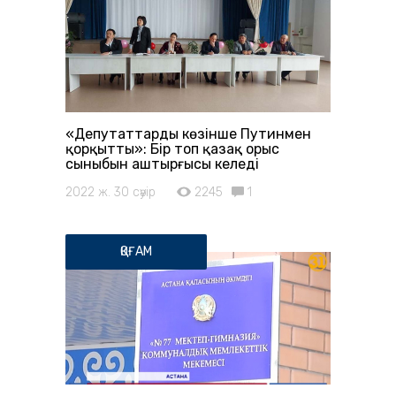
«Депутаттардың көзінше Путинмен
қорқытты»: Бір топ қазақ орыс
сыныбын аштырғысы келеді
2022 ж. 30 сәуір
2245
1
ҚОҒАМ