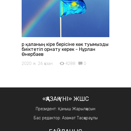
Әр қаланың кіре берісіне көк туымызды
биіктетіп орнату керек - Нұрлан
Өнербаев
2020 ж. 26 қазан
4288
0
«ҚАЗАҚ ҮНІ» ЖШС
Президент: Қаныш Жарылқасын
Бас редактор: Азамат Тасқараұлы