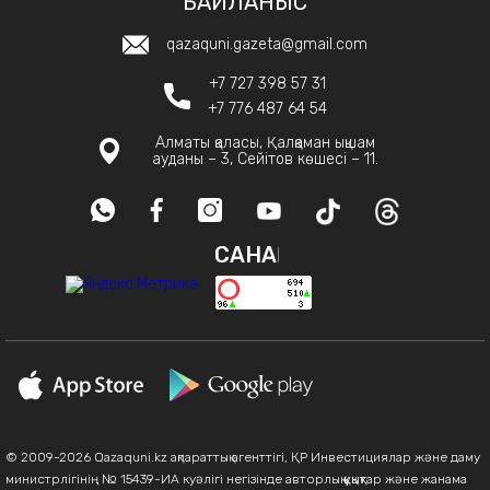
БАЙЛАНЫС
qazaquni.gazeta@gmail.com
+7 727 398 57 31
+7 776 487 64 54
Алматы қаласы, Қалқаман ықшам
ауданы – 3, Сейітов көшесі – 11.
САНАҚ
© 2009-2026 Qazaquni.kz ақпараттық агенттігі, ҚР Инвестициялар және даму
министрлігінің № 15439-ИА куәлігі негізінде авторлық құқықтар және жанама