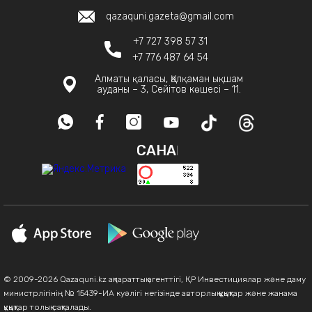
qazaquni.gazeta@gmail.com
+7 727 398 57 31
+7 776 487 64 54
Алматы қаласы, Қалқаман ықшам
ауданы – 3, Сейітов көшесі – 11.
САНАҚ
© 2009-2026 Qazaquni.kz ақпараттық агенттігі, ҚР Инвестициялар және даму
министрлігінің № 15439-ИА куәлігі негізінде авторлық құқықтар және жанама
құқықтар толық сақталады.