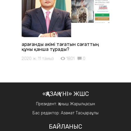
Қарағанды әкімі тағатын сағаттың
құны қанша тұрады?
2020 ж. 11 тамыз
1801
0
«ҚАЗАҚ ҮНІ» ЖШС
Президент: Қаныш Жарылқасын
Бас редактор: Азамат Тасқараұлы
БАЙЛАНЫС