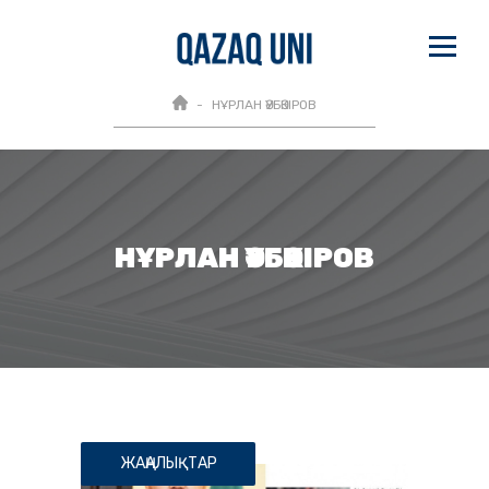
НҰРЛАН ӘУБӘКІРОВ
НҰРЛАН ӘУБӘКІРОВ
ЖАҢАЛЫҚТАР