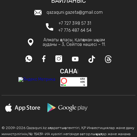
БАЙЛАНЫС
qazaquni.gazeta@gmail.com
+7 727 398 57 31
+7 776 487 64 54
Алматы қаласы, Қалқаман ықшам
ауданы – 3, Сейітов көшесі – 11.
САНАҚ
© 2009-2026 Qazaquni.kz ақпараттық агенттігі, ҚР Инвестициялар және даму
министрлігінің № 15439-ИА куәлігі негізінде авторлық құқықтар және жанама