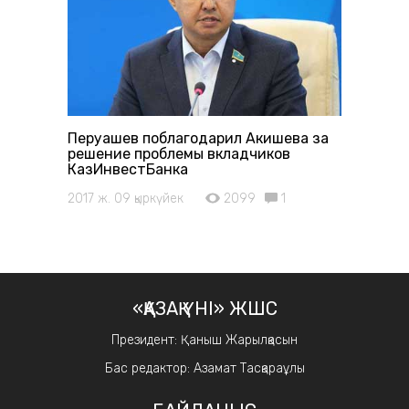
Перуашев поблагодарил Акишева за
решение проблемы вкладчиков
КазИнвестБанка
2017 ж. 09 қыркүйек
2099
1
«ҚАЗАҚ ҮНІ» ЖШС
Президент: Қаныш Жарылқасын
Бас редактор: Азамат Тасқараұлы