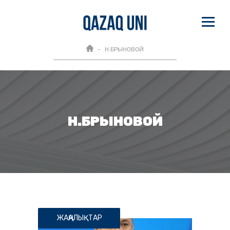
Н.БРЫНОВОЙ
Н.БРЫНОВОЙ
ЖАҢАЛЫҚТАР