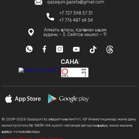
qazaquni.gazeta@gmail.com
+7 727 398 57 31
+7 776 487 64 54
Алматы қаласы, Қалқаман ықшам
ауданы – 3, Сейітов көшесі – 11.
САНАҚ
© 2009-2026 Qazaquni.kz ақпараттық агенттігі, ҚР Инвестициялар және даму
министрлігінің № 15439-ИА куәлігі негізінде авторлық құқықтар және жанама
құқықтар толық сақталады.
Техникалық қолдау - Astana Creative