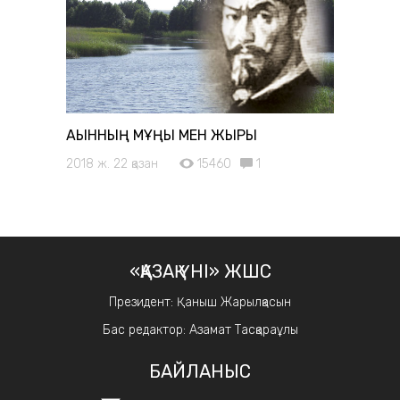
АҚЫННЫҢ МҰҢЫ МЕН ЖЫРЫ
2018 ж. 22 қазан
15460
1
«ҚАЗАҚ ҮНІ» ЖШС
Президент: Қаныш Жарылқасын
Бас редактор: Азамат Тасқараұлы
БАЙЛАНЫС