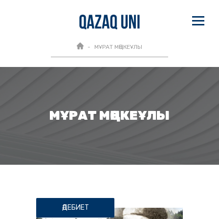
МҰРАТ МӨҢКЕҰЛЫ
МҰРАТ МӨҢКЕҰЛЫ
ӘДЕБИЕТ